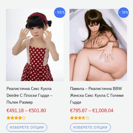
Ценови
Ценови
Този
Този
- 55%
- 78%
диапазон:
диапазон
продукт
продукт
€491.18
€795.87
има
има
през
през
множество
множество
€501.80
€1,008.0
варианти.
варианти.
Опциите
Опциите
могат
могат
да
да
бъдат
бъдат
избрани
избрани
Реалистична Секс Кукла
Памела – Реалистична BBW
на
на
Deirdre С Плоски Гърди –
Женска Секс Кукла С Големи
страницата
страницат
Пълен Размер
Гърди
на
на
€
491.18
–
€
501.80
€
795.87
–
€
1,008.04
продукта
продукта
Оценено
Оценено
4.00
3.50
ИЗБЕРЕТЕ ОПЦИИ
ИЗБЕРЕТЕ ОПЦИИ
извън 5
извън 5