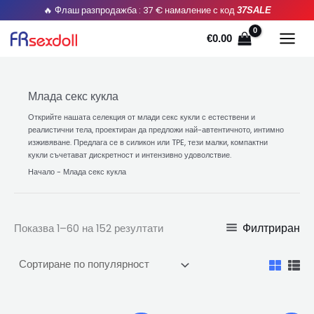
Сортирани
Преминете
🔥 Флаш разпродажба : 37 € намаление с код
37SALE
по
популярност
към
€
0.00
съдържанието
Млада секс кукла
Открийте нашата селекция от млади секс кукли с естествени и
реалистични тела, проектиран да предложи най-автентичното, интимно
изживяване. Предлага се в силикон или TPE, тези малки, компактни
кукли съчетават дискретност и интензивно удоволствие.
Начало
-
Млада секс кукла
Филтриран
Показва 1–60 на 152 резултати