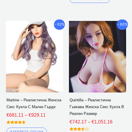
извън 5
Ценови
Ценови
Този
Този
- 62%
- 60%
диапазон:
диапазон
продукт
продукт
€681.11
€742.17
има
има
през
през
множество
множество
€929.11
€1,051.1
варианти.
варианти.
Опциите
Опциите
могат
могат
да
да
бъдат
бъдат
избрани
избрани
Martine – Реалистична Женска
Quintilla – Реалистична
на
на
Секс Кукла С Малки Гърди
Гъвкава Женска Секс Кукла В
страницата
страницат
Реален Размер
€
681.11
–
€
929.11
на
на
€
742.17
–
€
1,051.16
продукта
продукта
Оценено
4.50
ИЗБЕРЕТЕ ОПЦИИ