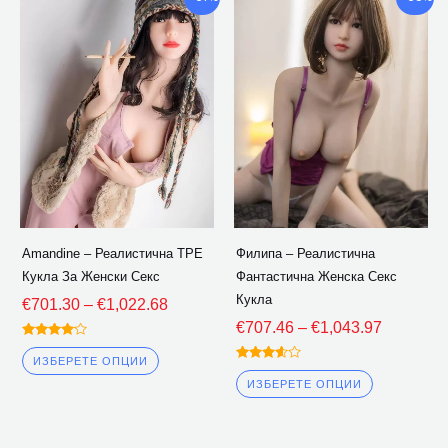
диапазон:
диапазон
продукт
продукт
€701.30
€707.46
има
има
през
през
множество
множество
€1,022.68
€1,043.9
варианти.
варианти.
Опциите
Опциите
могат
могат
да
да
бъдат
бъдат
избрани
избрани
Amandine – Реалистична TPE
Филипа – Реалистична
на
на
Кукла За Женски Секс
Фантастична Женска Секс
страницата
страницат
Кукла
€
701.30
–
€
1,022.68
на
на
€
707.46
–
€
1,043.97
продукта
продукта
Оценено
4.00
ИЗБЕРЕТЕ ОПЦИИ
Оценено
извън 5
3.50
ИЗБЕРЕТЕ ОПЦИИ
извън 5