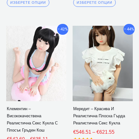
3.50
4.00
ИЗБЕРЕТЕ ОПЦИИ
ИЗБЕРЕТЕ ОПЦИИ
извън 5
извън 5
Ценови
Ценови
Този
Този
- 42%
- 44%
диапазон:
диапазон:
продукт
продукт
€542.60
€546.51
има
има
през
през
множество
множество
€635.11
€621.55
варианти.
варианти.
Опциите
Опциите
могат
могат
да
да
бъдат
бъдат
избрани
избрани
Клементин –
Мередит – Красива И
на
на
Висококачествена
Реалистична Плоска Гърда
страницата
страницат
Реалистична Секс Кукла С
Реалистична Секс Кукла
на
на
Плосък Гръден Кош
€
546.51
–
€
621.55
продукта
продукта
€
542.60
–
€
635.11