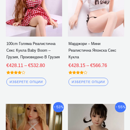
варианти.
варианти.
Опциите
Опциите
могат
могат
да
да
бъдат
бъдат
избрани
избрани
100cm Голяма Реалистична
Марджори – Мини
на
на
Секс Кукла Baby Boom –
Реалистична Японска Секс
страницата
страницат
Грузия, Произведено В Грузия
Кукла
на
на
€
428.11
–
€
532.80
€
428.15
–
€
566.76
продукта
продукта
Оценено
Оценено
4.00
4.00
ИЗБЕРЕТЕ ОПЦИИ
ИЗБЕРЕТЕ ОПЦИИ
извън 5
извън 5
Ценови
Ценови
Този
Този
- 53%
- 55%
диапазон:
диапазон:
продукт
продукт
€418.94
€491.18
има
има
през
през