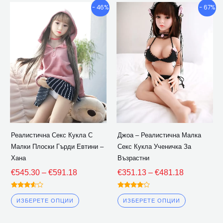
Ценови
Ценови
Този
Този
- 46%
- 67%
диапазон:
диапазон:
продукт
продукт
€545.30
€351.13
има
има
през
през
множество
множество
€591.18
€481.18
варианти.
варианти.
Опциите
Опциите
могат
могат
да
да
бъдат
бъдат
избрани
избрани
Реалистична Секс Кукла С
Джоа – Реалистична Малка
на
на
Малки Плоски Гърди Евтини –
Секс Кукла Ученичка За
страницата
страницат
Хана
Възрастни
на
на
€
545.30
–
€
591.18
€
351.13
–
€
481.18
продукта
продукта
Оценено
Оценено
3.50
4.00
ИЗБЕРЕТЕ ОПЦИИ
ИЗБЕРЕТЕ ОПЦИИ
извън 5
извън 5