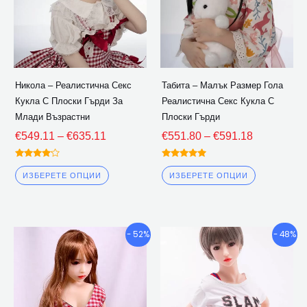
Опциите
Опциите
могат
могат
да
да
бъдат
бъдат
избрани
избрани
Никола – Реалистична Секс
Табита – Малък Размер Гола
на
на
Кукла С Плоски Гърди За
Реалистична Секс Кукла С
страницата
страницат
Млади Възрастни
Плоски Гърди
на
на
€
549.11
–
€
635.11
€
551.80
–
€
591.18
продукта
продукта
Оценено
Оценено
4.00
5.00
ИЗБЕРЕТЕ ОПЦИИ
ИЗБЕРЕТЕ ОПЦИИ
извън 5
извън 5
Ценови
Ценови
Този
Този
- 52%
- 48%
диапазон:
диапазон:
продукт
продукт
€428.11
€428.15
има
има
през
през
множество
множество
€532.80
€566.76