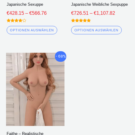
Produktseite
Produk
Japanische Sexuppe
Japanische Weibliche Sexpuppe
ausgewählt
ausge
€
428.15
–
€
566.76
€
726.51
–
€
1,107.82
werden
werde
Bewertet
Bewertet
4.00
5.00
OPTIONEN AUSWÄHLEN
OPTIONEN AUSWÄHLEN
von 5
von 5
Preisklasse:
Dieses
- 68%
€645.65
Produkt
durch
hat
€936.47
mehrere
Varianten.
Die
Optionen
können
auf
der
Faithe – Realistische