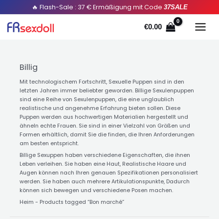
Sortiert
Zum
🔥 Flash-Sale : 37 € Ermäßigung mit Code
37SALE
durch
Popularität
Inhalt
€
0.00
springen
Billig
Mit technologischem Fortschritt, Sexuelle Puppen sind in den
letzten Jahren immer beliebter geworden. Billige Sexulenpuppen
sind eine Reihe von Sexulenpuppen, die eine unglaublich
realistische und angenehme Erfahrung bieten sollen. Diese
Puppen werden aus hochwertigen Materialien hergestellt und
ähneln echte Frauen. Sie sind in einer Vielzahl von Größen und
Formen erhältlich, damit Sie die finden, die Ihren Anforderungen
am besten entspricht.
Billige Sexuppen haben verschiedene Eigenschaften, die ihnen
Leben verleihen. Sie haben eine Haut, Realistische Haare und
Augen können nach Ihren genauen Spezifikationen personalisiert
werden. Sie haben auch mehrere Artikulationspunkte, Dadurch
können sich bewegen und verschiedene Posen machen.
Heim
-
Products tagged “Bon marché
”