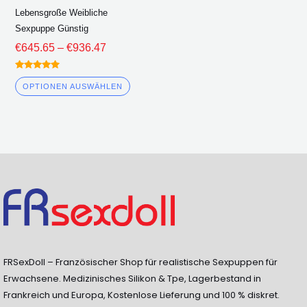
Produktseite
Lebensgroße Weibliche
ausgewählt
Sexpuppe Günstig
werden
€
645.65
–
€
936.47
Bewertet
5.00
OPTIONEN AUSWÄHLEN
von 5
FRSexDoll – Französischer Shop für realistische Sexpuppen für
Erwachsene. Medizinisches Silikon & Tpe, Lagerbestand in
Frankreich und Europa, Kostenlose Lieferung und 100 % diskret.