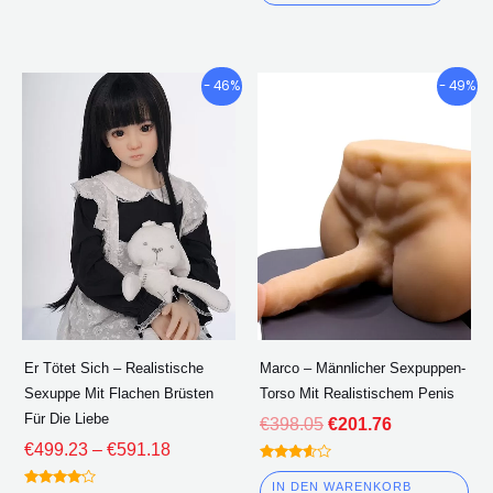
von 5
Preisklasse:
Der
Der
Dieses
- 46%
- 49%
€499.23
ursprüngliche
aktuelle
Produkt
durch
Preis
Preis
hat
€591.18
war:
ist:
mehrere
€398.05.
€201.76.
Varianten.
Die
Optionen
können
auf
der
Er Tötet Sich – Realistische
Marco – Männlicher Sexpuppen-
Produktseite
Sexuppe Mit Flachen Brüsten
Torso Mit Realistischem Penis
ausgewählt
Für Die Liebe
€
398.05
€
201.76
werden
€
499.23
–
€
591.18
Bewertet
3.50
IN DEN WARENKORB