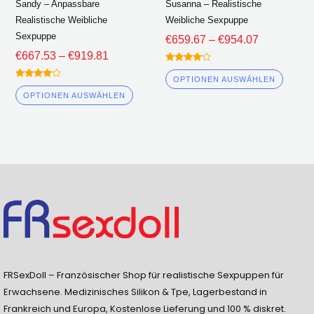
Sandy – Anpassbare
Susanna – Realistische
Produktseite
Produk
Realistische Weibliche
Weibliche Sexpuppe
ausgewählt
ausge
Sexpuppe
€
659.67
–
€
954.07
werden
werde
€
667.53
–
€
919.81
Bewertet
4.00
OPTIONEN AUSWÄHLEN
Bewertet
von 5
4.00
OPTIONEN AUSWÄHLEN
von 5
FRSexDoll – Französischer Shop für realistische Sexpuppen für
Erwachsene. Medizinisches Silikon & Tpe, Lagerbestand in
Frankreich und Europa, Kostenlose Lieferung und 100 % diskret.