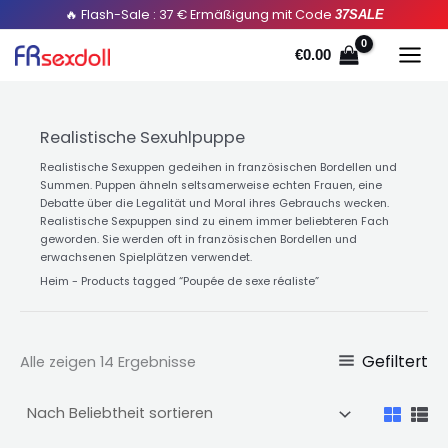
Sortiert
Zum
🔥 Flash-Sale : 37 € Ermäßigung mit Code
37SALE
durch
Popularität
Inhalt
€
0.00
springen
Realistische Sexuhlpuppe
Realistische Sexuppen gedeihen in französischen Bordellen und
Summen. Puppen ähneln seltsamerweise echten Frauen, eine
Debatte über die Legalität und Moral ihres Gebrauchs wecken.
Realistische Sexpuppen sind zu einem immer beliebteren Fach
geworden. Sie werden oft in französischen Bordellen und
erwachsenen Spielplätzen verwendet.
Heim
-
Products tagged “Poupée de sexe réaliste
”
Gefiltert
Alle zeigen 14 Ergebnisse