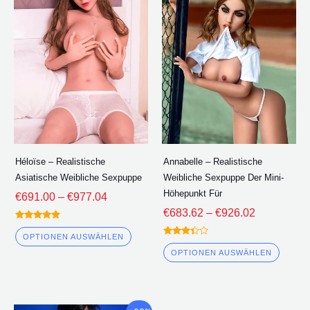
Produkt
Produ
durch
durch
hat
hat
€977.04
€926.02
mehrere
mehre
Varianten.
Varian
Die
Die
Optionen
Optio
können
könne
auf
auf
der
der
Héloïse – Realistische
Annabelle – Realistische
Produktseite
Produk
Asiatische Weibliche Sexpuppe
Weibliche Sexpuppe Der Mini-
ausgewählt
ausge
Höhepunkt Für
€
691.00
–
€
977.04
werden
werde
€
683.62
–
€
926.02
Bewertet
5.00
OPTIONEN AUSWÄHLEN
Bewertet
von 5
3.25
OPTIONEN AUSWÄHLEN
von 5