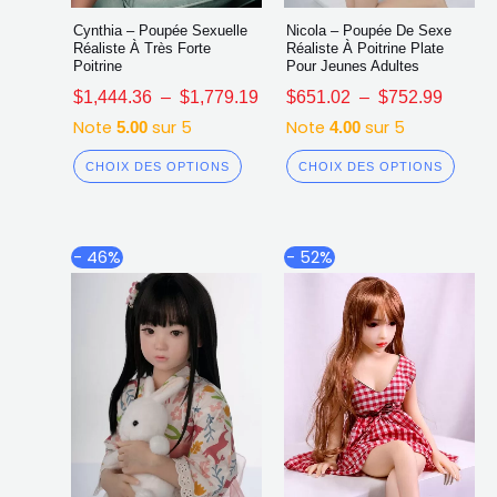
Cynthia – Poupée Sexuelle
Nicola – Poupée De Sexe
Réaliste À Très Forte
Réaliste À Poitrine Plate
Poitrine
Pour Jeunes Adultes
$
1,444.36
–
$
1,779.19
$
651.02
–
$
752.99
Note
sur 5
Note
sur 5
5.00
4.00
CHOIX DES OPTIONS
CHOIX DES OPTIONS
Plage
Plage
Ce
Ce
- 46%
- 52%
de
de
produit
produ
prix :
prix :
a
a
$654.21
$507.5
plusieurs
plusi
à
à
$700.90
$631.6
variations.
varia
Les
Les
options
opti
peuvent
peuv
être
être