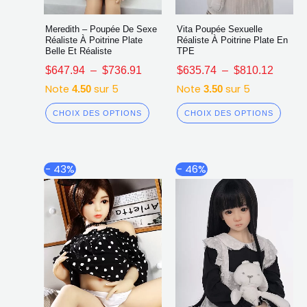
Meredith – Poupée De Sexe
Vita Poupée Sexuelle
Réaliste À Poitrine Plate
Réaliste À Poitrine Plate En
Belle Et Réaliste
TPE
$
647.94
–
$
736.91
$
635.74
–
$
810.12
Note
sur 5
Note
sur 5
4.50
3.50
CHOIX DES OPTIONS
CHOIX DES OPTIONS
Plage
Plage
Ce
Ce
- 43%
- 46%
de
de
produit
produ
prix :
prix :
a
a
$607.74
$591.8
plusieurs
plusi
à
à
$773.37
$700.9
variations.
varia
Les
Les
options
opti
peuvent
peuv