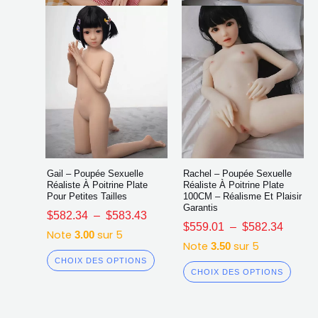
choisies
chois
sur
sur
la
la
page
page
du
du
produit
produ
Gail – Poupée Sexuelle
Rachel – Poupée Sexuelle
Réaliste À Poitrine Plate
Réaliste À Poitrine Plate
Pour Petites Tailles
100CM – Réalisme Et Plaisir
Garantis
$
582.34
–
$
583.43
$
559.01
–
$
582.34
Note
sur 5
3.00
Note
sur 5
3.50
CHOIX DES OPTIONS
CHOIX DES OPTIONS