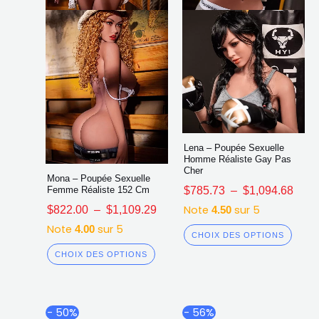
être
être
choisies
chois
sur
sur
la
la
page
page
du
du
produit
produ
Lena – Poupée Sexuelle
Homme Réaliste Gay Pas
Cher
Mona – Poupée Sexuelle
$
785.73
–
$
1,094.68
Femme Réaliste 152 Cm
Note
sur 5
$
822.00
–
$
1,109.29
4.50
Note
sur 5
4.00
CHOIX DES OPTIONS
CHOIX DES OPTIONS
Plage
Plage
Ce
Ce
- 50%
- 56%