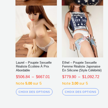
être
être
choisies
chois
sur
sur
la
la
page
page
du
du
produit
produ
Laurel – Poupée Sexuelle
Ethel – Poupée Sexuelle
Réaliste Écolière À Prix
Femme Réaliste Japonaise
Abordable
En Silicone (Style Célébrité)
$
506.84
–
$
667.01
$
779.90
–
$
1,092.72
Note
sur 5
Note
sur 5
5.00
3.00
CHOIX DES OPTIONS
CHOIX DES OPTIONS