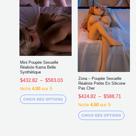
être
être
choisies
chois
sur
sur
la
la
page
page
du
du
produit
produ
Mini Poupée Sexuelle
Réaliste Kama Belle
Synthétique
Zona – Poupée Sexuelle
$
432.82
–
$
583.03
Réaliste Petite En Silicone
Note
sur 5
Pas Cher
4.00
$
424.82
–
$
588.71
CHOIX DES OPTIONS
Note
sur 5
4.50
CHOIX DES OPTIONS