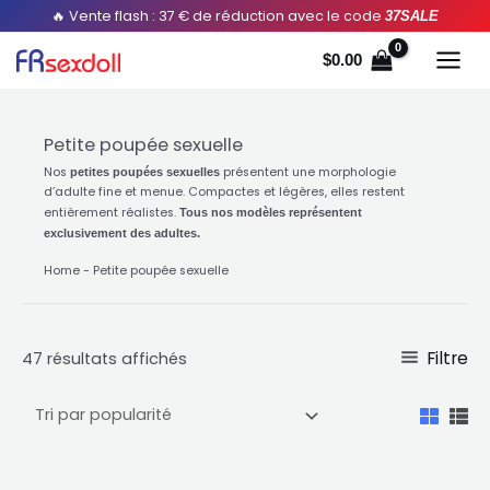
Aller
Trié
🔥 Vente flash : 37 € de réduction avec le code
37SALE
au
par
$
0.00
contenu
popularité
Petite poupée sexuelle
Nos
présentent une morphologie
petites poupées sexuelles
d’adulte fine et menue. Compactes et légères, elles restent
entièrement réalistes.
Tous nos modèles représentent
exclusivement des adultes.
Home
-
Petite poupée sexuelle
Filtre
47 résultats affichés