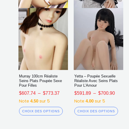
être
être
choisies
chois
sur
sur
la
la
page
page
du
du
produit
produ
Murray 100cm Réaliste
Yetta – Poupée Sexuelle
Seins Plats Poupée Sexe
Réaliste Avec Seins Plats
Pour Filles
Pour L’Amour
$
607.74
–
$
773.37
$
591.89
–
$
700.90
Note
sur 5
Note
sur 5
4.50
4.00
CHOIX DES OPTIONS
CHOIX DES OPTIONS