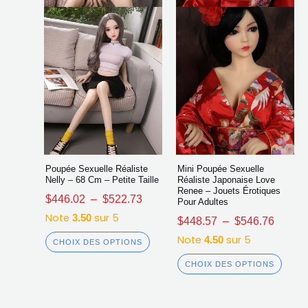
choisies
chois
sur
sur
la
la
page
page
du
du
produit
produ
Poupée Sexuelle Réaliste
Mini Poupée Sexuelle
Nelly – 68 Cm – Petite Taille
Réaliste Japonaise Love
Renee – Jouets Érotiques
$
446.02
–
$
522.73
Pour Adultes
Note
sur 5
3.50
$
448.57
–
$
546.76
Note
sur 5
4.50
CHOIX DES OPTIONS
CHOIX DES OPTIONS