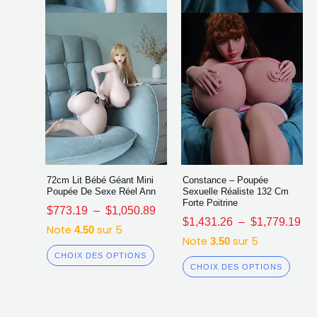
être
être
choisies
chois
sur
sur
la
la
page
page
du
du
produit
produ
72cm Lit Bébé Géant Mini
Constance – Poupée
Poupée De Sexe Réel Ann
Sexuelle Réaliste 132 Cm
Forte Poitrine
$
773.19
–
$
1,050.89
$
1,431.26
–
$
1,779.19
Note
sur 5
4.50
Note
sur 5
3.50
CHOIX DES OPTIONS
CHOIX DES OPTIONS