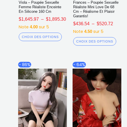
Viola – Poupée Sexuelle
Frances – Poupée Sexuelle
Femme Réaliste Enceinte
Réaliste Mini Love De 68
En Silicone 160 Cm
Cm – Réalisme Et Plaisir
Garantis!
$
1,645.97
–
$
1,895.30
$
436.54
–
$
520.72
Note
sur 5
4.00
Note
sur 5
4.50
CHOIX DES OPTIONS
CHOIX DES OPTIONS
Plage
Plage
Ce
Ce
- 86%
- 64%
de
de
produit
produ
prix :
prix :
a
a
$446.02
$448.5
plusieurs
plusi
à
à
$522.73
$546.7
variations.
varia
Les
Les
options
opti
peuvent
peuv
être
être