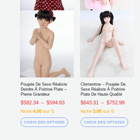
être
être
choisies
chois
sur
sur
la
la
page
page
du
du
produit
produ
Poupée De Sexe Réaliste
Clementine – Poupée De
Deirdre À Poitrine Plate –
Sexe Réaliste À Poitrine
Pleine Grandeur
Plate De Haute Qualité
$
582.34
–
$
594.93
$
643.31
–
$
752.99
Note
sur 5
Note
sur 5
4.00
3.00
CHOIX DES OPTIONS
CHOIX DES OPTIONS