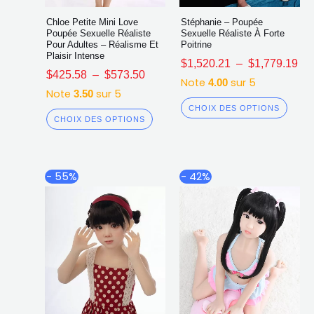
Chloe Petite Mini Love
Stéphanie – Poupée
Poupée Sexuelle Réaliste
Sexuelle Réaliste À Forte
Pour Adultes – Réalisme Et
Poitrine
Plaisir Intense
$
1,520.21
–
$
1,779.19
$
425.58
–
$
573.50
Note
sur 5
4.00
Note
sur 5
3.50
CHOIX DES OPTIONS
CHOIX DES OPTIONS
Plage
Plage
Ce
Ce
- 55%
- 42%
de
de
produit
produ
prix :
prix :
a
a
$582.34
$643.3
plusieurs
plusi
à
à
$594.93
$752.9
variations.
varia
Les
Les
options
opti
peuvent
peuv