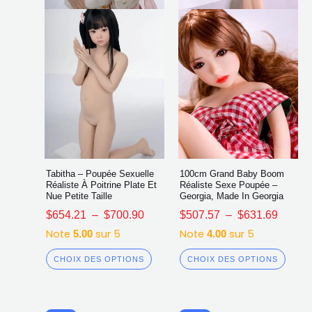
choisies
chois
sur
sur
la
la
page
page
du
du
produit
produ
Tabitha – Poupée Sexuelle
100cm Grand Baby Boom
Réaliste À Poitrine Plate Et
Réaliste Sexe Poupée –
Nue Petite Taille
Georgia, Made In Georgia
$
654.21
–
$
700.90
$
507.57
–
$
631.69
Note
sur 5
Note
sur 5
5.00
4.00
CHOIX DES OPTIONS
CHOIX DES OPTIONS