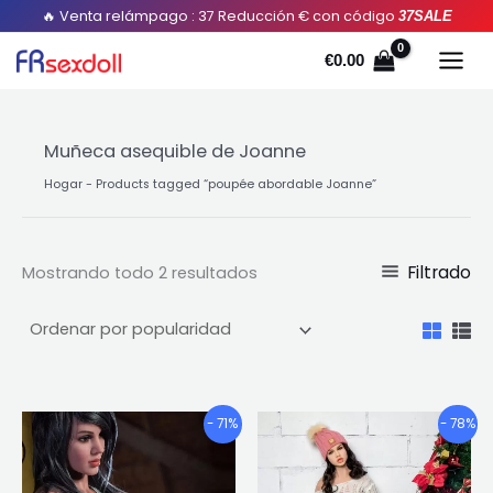
Ordenado
saltar
🔥 Venta relámpago : 37 Reducción € con código
37SALE
por
popularidad
al
€
0.00
contenido
Muñeca asequible de Joanne
Hogar
-
Products tagged “poupée abordable Joanne
”
Filtrado
Mostrando todo 2 resultados
Gama
Gama
Este
Este
- 71%
- 78%
de
de
producto
pro
precios:
precios:
tiene
tien
€638.50
€736.04