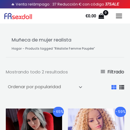
Ordenado
Saltar
🔥 Venta relámpago : 37 Reducción € con código
37SALE
por
popularidad
al
€
0.00
contenido
Muñeca de mujer realista
Hogar
-
Products tagged “Réaliste Femme Poupée
”
Filtrado
Mostrando todo 2 resultados
Gama
Gama
Este
Este
- 65%
- 59%
de
de
producto
pro
precios:
precios:
tiene
tien
€724.10
€672.11