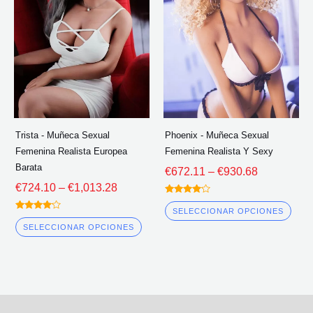
múltiples
múlt
a
a
través
través
variantes.
vari
de
de
Las
Las
€1,013.28
€930.68
opciones
opc
se
se
pueden
pue
elegir
eleg
Trista - Muñeca Sexual
Phoenix - Muñeca Sexual
en
en
Femenina Realista Europea
Femenina Realista Y Sexy
la
la
Barata
€
672.11
–
€
930.68
página
pág
€
724.10
–
€
1,013.28
del
del
Calificado
4.00
SELECCIONAR OPCIONES
Calificado
fuera de 5
producto
pro
4.00
SELECCIONAR OPCIONES
fuera de 5