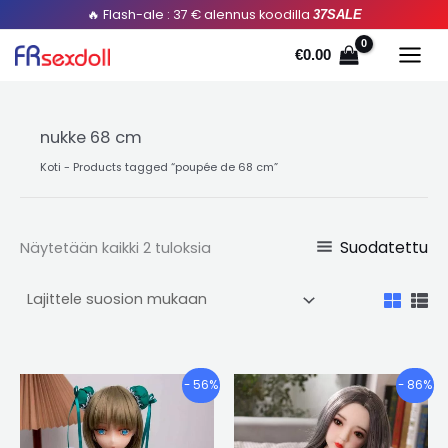
Lajiteltu
Siirry
🔥 Flash-ale : 37 € alennus koodilla
37SALE
suosion
mukaan
sisältöön
€
0.00
nukke 68 cm
Koti
-
Products tagged “poupée de
68 cm”
Suodatettu
Näytetään kaikki 2 tuloksia
Hintaluokka:
Hintaluokk
Tällä
Tällä
- 56%
- 86%
€368.20
€376.20
tuotteella
tuotte
kautta
kautta
on
on
€439.20
€440.90