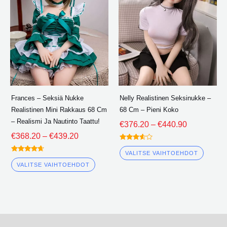
useita
useita
variantteja.
varian
Vaihtoehdot
Vaiht
voidaan
voida
valita
valita
tuotesivulle
tuotes
Frances – Seksiä Nukke
Nelly Realistinen Seksinukke –
Realistinen Mini Rakkaus 68 Cm
68 Cm – Pieni Koko
– Realismi Ja Nautinto Taattu!
€
376.20
–
€
440.90
€
368.20
–
€
439.20
Arvioitu
3.50
VALITSE VAIHTOEHDOT
Arvioitu
ulos 5
4.50
VALITSE VAIHTOEHDOT
ulos 5