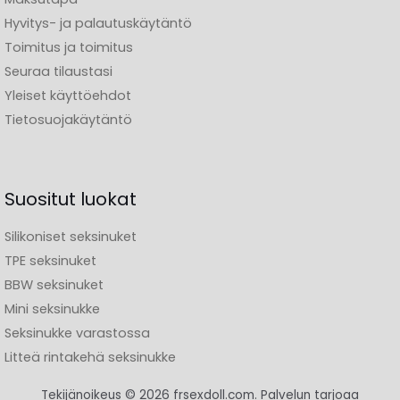
Hyvitys- ja palautuskäytäntö
Toimitus ja toimitus
Seuraa tilaustasi
Yleiset käyttöehdot
Tietosuojakäytäntö
Suositut luokat
Silikoniset seksinuket
TPE seksinuket
BBW seksinuket
Mini seksinukke
Seksinukke varastossa
Litteä rintakehä seksinukke
Tekijänoikeus © 2026 frsexdoll.com. Palvelun tarjoaa