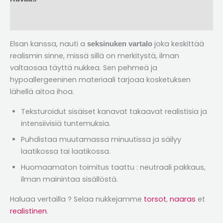
Arvostelut (2)
Elsan kanssa, nauti a
joka keskittää
seksinuken vartalo
realismin sinne, missä sillä on merkitystä, ilman
valtaosaa täyttä nukkea. Sen pehmeä ja
hypoallergeeninen materiaali tarjoaa kosketuksen
lähellä aitoa ihoa.
Teksturoidut sisäiset kanavat takaavat realistisia ja
intensiivisiä tuntemuksia.
Puhdistaa muutamassa minuutissa ja säilyy
laatikossa tai laatikossa.
Huomaamaton toimitus taattu : neutraali pakkaus,
ilman mainintaa sisällöstä.
Haluaa vertailla ? Selaa nukkejamme
torsot
,
naaras
et
realistinen
.