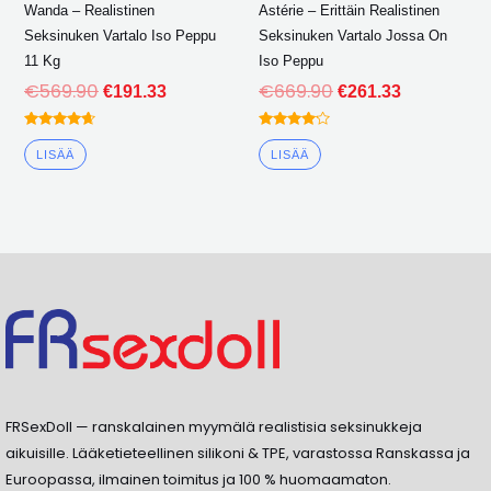
Wanda – Realistinen
Astérie – Erittäin Realistinen
Seksinuken Vartalo Iso Peppu
Seksinuken Vartalo Jossa On
11 Kg
Iso Peppu
€
569.90
€
669.90
€
191.33
€
261.33
Arvioitu
Arvioitu
4.50
4.00
LISÄÄ
LISÄÄ
ulos 5
ulos 5
FRSexDoll — ranskalainen myymälä realistisia seksinukkeja
aikuisille. Lääketieteellinen silikoni & TPE, varastossa Ranskassa ja
Euroopassa, ilmainen toimitus ja 100 % huomaamaton.