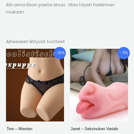
Älä anna Elsan paeta sinua : tilaa täysin harkinnan
mukaan.
Aiheeseen liittyvät tuotteet
Alkuperäinen
Nykyinen
Alkuperäinen
Nykyinen
- 25%
- 71%
hinta
hinta
hinta
hinta
oli:
on:
oli:
on:
€197.22.
€148.50.
€118.90.
€34.75.
Tom – Miesten
Janet – Seksinuken Vartalo