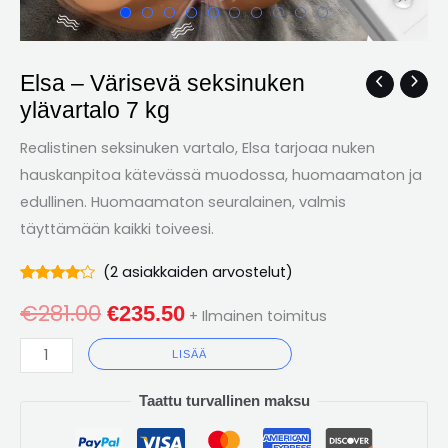
Elsa – Värisevä seksinuken
Elsa
Alkuperäinen
Nykyinen
ylävartalo 7 kg
–
hinta
hinta
Värisevä
Realistinen seksinuken vartalo, Elsa tarjoaa nuken
seksinuken
oli:
on:
hauskanpitoa kätevässä muodossa, huomaamaton ja
ylävartalo
edullinen. Huomaamaton seuralainen, valmis
€281.00.
€235.50.
7
täyttämään kaikki toiveesi.
kg
määrä
(
2
asiakkaiden arvostelut)
Arvioitu
2
€
281.00
4.00
€
235.50
+ Ilmainen toimitus
ulos 5
perusteella
asiakkaiden
LISÄÄ
arvioita
Taattu turvallinen maksu