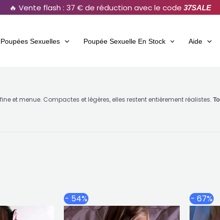
🔥 Vente flash : 37 € de réduction avec le code
37SALE
Poupées Sexuelles
Poupée Sexuelle En Stock
Aide
ne et menue. Compactes et légères, elles restent entièrement réalistes.
To
Plage
Plage
Ce
Ce
- 54%
- 67%
de
de
produit
produit
prix :
prix :