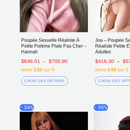
Poupée Sexuelle Réaliste À
Joa – Poupée Se
Petite Poitrine Plate Pas Cher –
Réaliste Petite 
Hannah
Adultes
$
646.51
–
$
700.90
$
416.30
–
$
5
Note
sur 5
Note
sur 5
3.50
4.00
CHOIX DES OPTIONS
CHOIX DES OPT
Plage
Ce
- 34%
- 55%
de
produit
prix :
a
$1,520.21