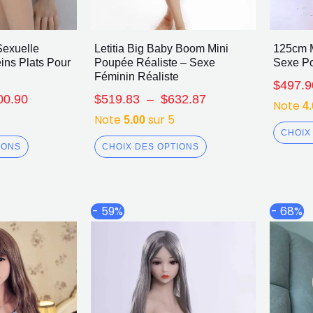
Sexuelle
Letitia Big Baby Boom Mini
125cm M
ins Plats Pour
Poupée Réaliste – Sexe
Sexe P
Féminin Réaliste
$
497.9
00.90
$
519.83
–
$
632.87
Note
4
Note
sur 5
5.00
CHOIX
IONS
CHOIX DES OPTIONS
Plage
Plage
Ce
Ce
- 59%
- 68%
de
de
produit
produit
prix :
prix :
a
a
$800.68
$459.34
plusieurs
plusieurs
à
à
$1,159.62
$534.56
variations.
variations.
Les
Les