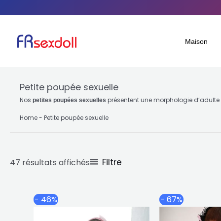
Aller
Trié
au
par
contenu
popularité
Maison
Petite poupée sexuelle
Nos
présentent une morphologie d’adulte fi
petites poupées sexuelles
Home
-
Petite poupée sexuelle
Filtre
47 résultats affichés
Plage
Ce
- 46%
- 67%
de
produit
prix :