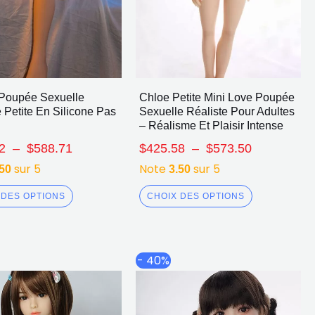
Poupée Sexuelle
Chloe Petite Mini Love Poupée
 Petite En Silicone Pas
Sexuelle Réaliste Pour Adultes
– Réalisme Et Plaisir Intense
2
–
$
588.71
$
425.58
–
$
573.50
sur 5
Note
sur 5
.50
3.50
 DES OPTIONS
CHOIX DES OPTIONS
Plage
Plage
Ce
Ce
- 40%
de
de
produit
produit
prix :
prix :
a
a
$647.94
$635.74