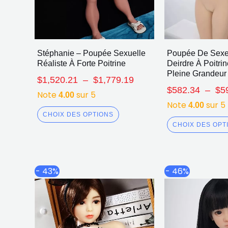
Stéphanie – Poupée Sexuelle
Poupée De Sexe
Réaliste À Forte Poitrine
Deirdre À Poitrin
Pleine Grandeur
$
1,520.21
–
$
1,779.19
$
582.34
–
$
5
Note
sur 5
4.00
Note
sur 5
4.00
CHOIX DES OPTIONS
CHOIX DES OPT
Plage
Ce
- 43%
- 46%
de
produit
prix :
a
$607.74
plusieurs
à
$773.37