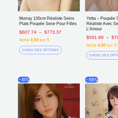
Murray 100cm Réaliste Seins
Yetta – Poupée 
Plats Poupée Sexe Pour Filles
Réaliste Avec Se
L’Amour
$
607.74
–
$
773.37
$
591.89
–
$
7
Note
sur 5
4.50
Note
sur 5
4.00
CHOIX DES OPTIONS
CHOIX DES OPT
Plage
Ce
- 61%
- 68%
de
produit
prix :
a
$779.90
plusieurs
à
$1,092.72
variations.
Les