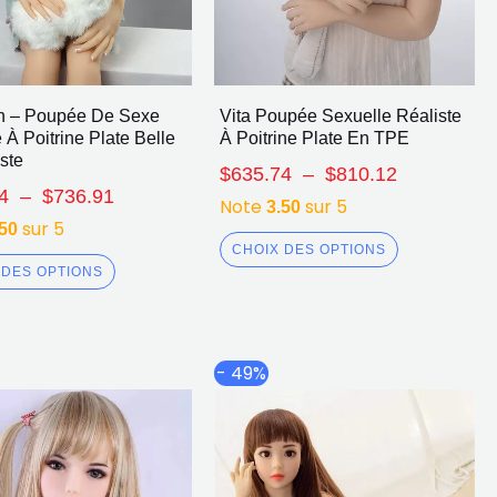
h – Poupée De Sexe
Vita Poupée Sexuelle Réaliste
 À Poitrine Plate Belle
À Poitrine Plate En TPE
ste
$
635.74
–
$
810.12
4
–
$
736.91
Note
sur 5
3.50
sur 5
.50
CHOIX DES OPTIONS
 DES OPTIONS
Plage
Plage
Ce
Ce
- 49%
de
de
produit
produit
prix :
prix :
a
a
$497.90
$506.84
plusieurs
plusieurs
à
à
$642.36
$667.01