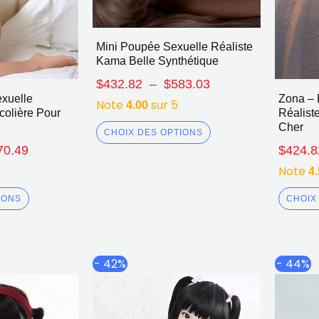
Mini Poupée Sexuelle Réaliste
Kama Belle Synthétique
$
432.82
–
$
583.03
xuelle
Zona – 
Note
sur 5
4.00
Écolière Pour
Réaliste
Cher
CHOIX DES OPTIONS
70.49
$
424.8
Note
4
IONS
CHOIX
Plage
Plage
Ce
Ce
- 42%
- 44%
de
de
produit
produit
prix :
prix :
a
a
$582.34
$643.31