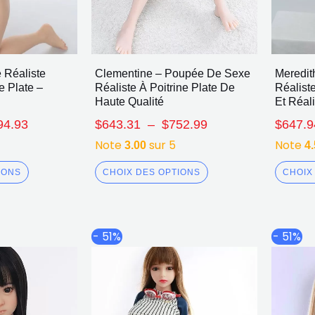
 Réaliste
Clementine – Poupée De Sexe
Meredit
e Plate –
Réaliste À Poitrine Plate De
Réaliste
Haute Qualité
Et Réali
94.93
$
643.31
–
$
752.99
$
647.9
Note
sur 5
Note
3.00
4
IONS
CHOIX DES OPTIONS
CHOIX
Plage
Plage
Ce
Ce
- 51%
- 51%
de
de
produit
produit
prix :
prix :
a
a
$591.89
$519.83
plusieurs
plusieurs
à
à
$700.90
$632.87