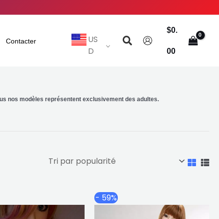
$
0.
Rechercher
US
Contacter
D
00
us nos modèles représentent exclusivement des adultes.
Plage
Plage
Ce
Ce
- 59%
de
de
produit
produit
prix :
prix :