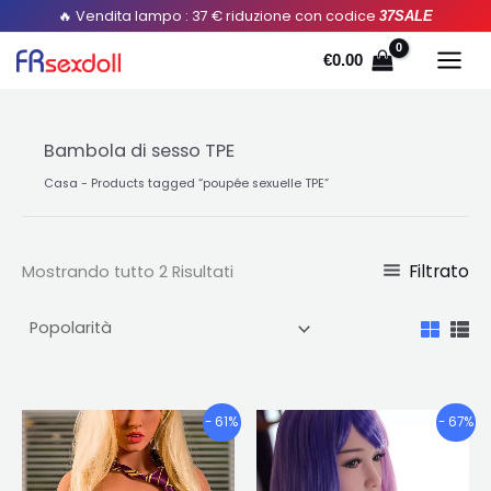
Ordinato
Salta
🔥 Vendita lampo : 37 € riduzione con codice
37SALE
per
popolarità
al
€
0.00
contenuto
Bambola di sesso TPE
Casa
-
Products tagged “poupée sexuelle TPE
”
Filtrato
Mostrando tutto 2 Risultati
Fascia
Fascia
Questo
Quest
- 61%
- 67%
di
di
prodotto
prodo
prezzo:
prezzo:
ha
ha
€685.56
€742.40