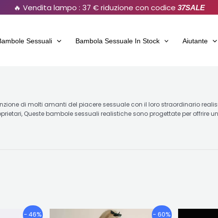
🔥 Vendita lampo : 37 € riduzione con codice
37SALE
Bambole Sessuali
Bambola Sessuale In Stock
Aiutante
enzione di molti amanti del piacere sessuale con il loro straordinario rea
roprietari, Queste bambole sessuali realistiche sono progettate per offrire 
ascia
Fascia
Questo
Questo
- 46%
- 60%