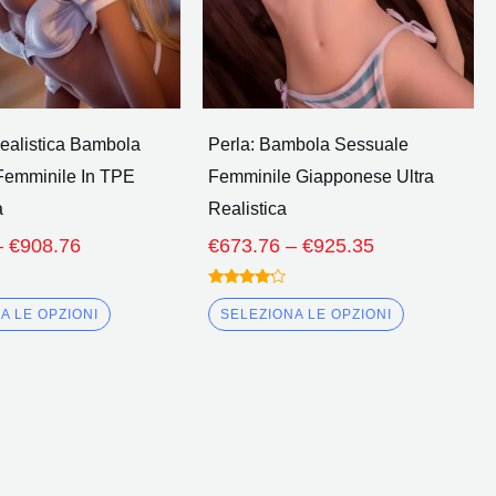
possono
possono
essere
essere
scelte
scelte
nella
nella
pagina
pagina
ealistica Bambola
Perla: Bambola Sessuale
del
del
Femminile In TPE
Femminile Giapponese Ultra
prodotto
prodotto
a
Realistica
–
€
908.76
€
673.76
–
€
925.35
Valutato
4.00
A LE OPZIONI
SELEZIONA LE OPZIONI
fuori da 5