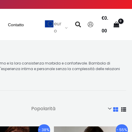
€
0.
Ricerca
eur
Contatto
o
00
lismo e la loro consistenza morbida e confortevole. Bambola di
un'esperienza intima e personale senza la complessità delle relazioni
Fascia
Fascia
Questo
Questo
- 38%
- 55%