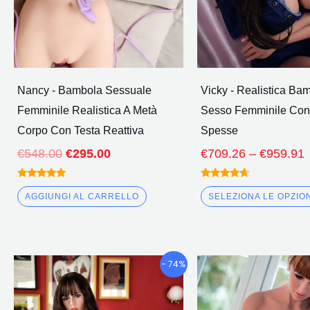
Nancy - Bambola Sessuale
Vicky - Realistica Ba
Femminile Realistica A Metà
Sesso Femminile Con
Corpo Con Testa Reattiva
Spesse
€
548.00
€
295.00
€
709.26
–
€
959.91
Valutato
Valutato
5.00
4.50
AGGIUNGI AL CARRELLO
SELEZIONA LE OPZIO
fuori da 5
fuori da 5
Fascia
Questo
- 74%
di
prodotto
prezzo:
ha