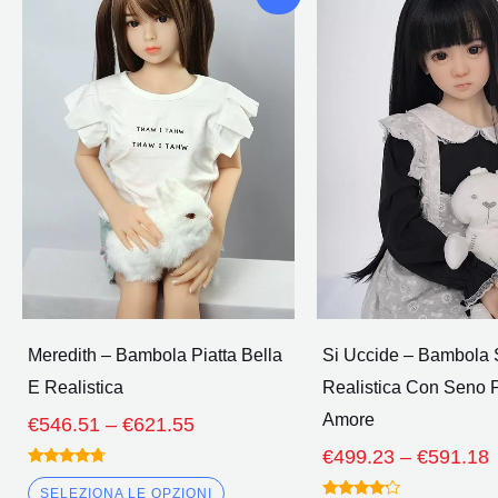
di
d
prodotto
prezzo:
p
ha
€546.51
più
Attraverso
A
€621.55
varianti.
Le
opzioni
possono
essere
scelte
nella
pagina
Meredith – Bambola Piatta Bella
Si Uccide – Bambola 
del
E Realistica
Realistica Con Seno P
prodotto
Amore
€
546.51
–
€
621.55
€
499.23
–
€
591.18
Valutato
4.50
SELEZIONA LE OPZIONI