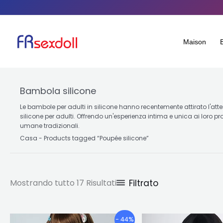
Ordinato
Salta
per
popolarità
al
contenuto
Maison
Bambola silicone
Le bambole per adulti in silicone hanno recentemente attirato l'att
silicone per adulti. Offrendo un'esperienza intima e unica ai loro p
umane tradizionali.
Casa
-
Products tagged “Poupée silicone
”
Filtrato
Mostrando tutto 17 Risultati
Fascia
F
Questo
- 44%