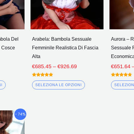
possono
possono
essere
essere
scelte
scelte
nella
nella
pagina
pagina
mbola Del
Arabela: Bambola Sessuale
Aurora – R
del
del
 Cosce
Femminile Realistica Di Fascia
Sessuale 
prodotto
prodotto
Alta
Economic
€
685.45
–
€
926.69
€
651.64
Valutato
Valutato
5.00
4.50
NI
SELEZIONA LE OPZIONI
SELEZION
fuori da 5
fuori da 5
Fascia
Questo
- 74%
di
prodotto
prezzo:
ha