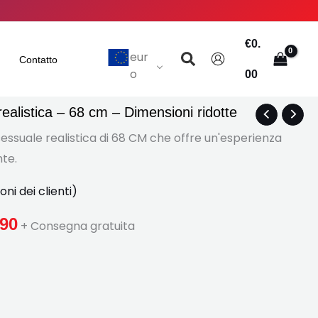
€
0.
Ricerca
eur
Contatto
o
00
alistica – 68 cm – Dimensioni ridotte
Fascia
essuale realistica di 68 CM che offre un'esperienza
di
nte.
prezzo:
ni dei clienti)
€376.20
.90
+ Consegna gratuita
Attraverso
€440.90