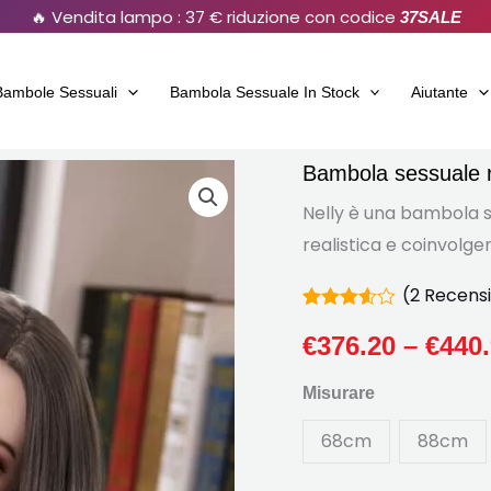
🔥 Vendita lampo : 37 € riduzione con codice
37SALE
Bambole Sessuali
Bambola Sessuale In Stock
Aiutante
Bambola sessuale re
Bambola
sessuale
Nelly è una bambola s
realistica
realistica e coinvolge
-
(
2
Recensio
68
Valutato
2
cm
3.50
€
376.20
–
€
440
fuori da
-
5
Misurare
basato
Dimensioni
su
ridotte
valutazioni
68cm
88cm
dei
quantità
clienti