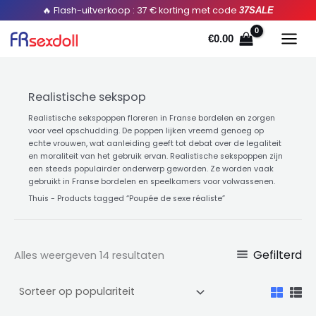
Gesorteerd
Doorgaan
🔥 Flash-uitverkoop : 37 € korting met code
37SALE
op
populariteit
naar
€
0.00
artikel
Realistische sekspop
Realistische sekspoppen floreren in Franse bordelen en zorgen
voor veel opschudding. De poppen lijken vreemd genoeg op
echte vrouwen, wat aanleiding geeft tot debat over de legaliteit
en moraliteit van het gebruik ervan. Realistische sekspoppen zijn
een steeds populairder onderwerp geworden. Ze worden vaak
gebruikt in Franse bordelen en speelkamers voor volwassenen.
Thuis
-
Products tagged “Poupée de sexe réaliste
”
Gefilterd
Alles weergeven 14 resultaten