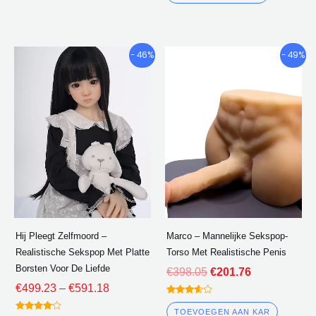
uit 5
Prijsklasse:
De
De
Dit
- 46%
- 49%
€499.23
oorspronkelijke
huidige
product
door
prijs
prijs
heeft
€591.18
was:
is:
meerdere
€398.05.
€201.76.
varianten.
De
opties
kunnen
worden
gekozen
Hij Pleegt Zelfmoord –
Marco – Mannelijke Sekspop-
op
Realistische Sekspop Met Platte
Torso Met Realistische Penis
de
Borsten Voor De Liefde
€
398.05
€
201.76
productpagina
€
499.23
–
€
591.18
gewaardeerd
3.50
TOEVOEGEN AAN KAR