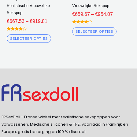
op
op
Realistische Vrouwelijke
Vrouwelijke Sekspop
de
de
Sekspop
€
659.67
–
€
954.07
productpagina
product
€
667.53
–
€
919.81
gewaardeerd
4.00
SELECTEER OPTIES
gewaardeerd
uit 5
4.00
SELECTEER OPTIES
uit 5
FRSexDoll - Franse winkel met realistische sekspoppen voor
volwassenen. Medische siliconen & TPE, voorraad in Frankrijk en
Europa, gratis bezorging en 100 % discreet.