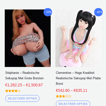
Prijsklasse:
Prijsklasse
Dit
Dit
- 34%
- 42%
€1,282.23
€542.60
product
product
door
door
heeft
heeft
€1,500.67
€635.11
meerdere
meerder
varianten.
varianten
De
De
opties
opties
kunnen
kunnen
worden
worden
gekozen
gekozen
Stéphanie – Realistische
Clementine – Hoge Kwaliteit
op
op
Sekspop Met Grote Borsten
Realistische Sekspop Met Platte
de
de
Borst
€
1,282.23
–
€
1,500.67
productpagina
product
€
542.60
–
€
635.11
gewaardeerd
4.00
SELECTEER OPTIES
gewaardeerd
uit 5
3.00
SELECTEER OPTIES