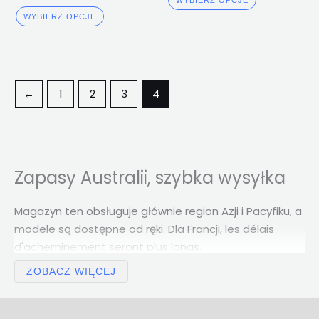
Oceniono
z 5
4.00
WYBIERZ OPCJE
z 5
←
1
2
3
4
Zapasy Australii, szybka wysyłka
Magazyn ten obsługuje głównie region Azji i Pacyfiku, a
modele są dostępne od ręki. Dla Francji,
les délais
d'acheminement seront plus longs
.
ZOBACZ WIĘCEJ
Porównaj opcje na akcje