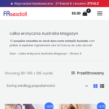
Posortowane
Przejdź
🔥 Wyprzedaż błyskawiczna : 37 Rabat € z kodem
37SALE
według
popularności
do
€
0.00
treści
Lalka erotyczna Australia Magazyn
TO
sont
poupées sexuelles en stock dans notre entrepôt Australie
prêtes à expédier rapidement vers la France
,
en colis discret
.
Dom
-
Lalka erotyczna Australia Magazyn
-
Strona 4
Przefiltrowany
Showing 181
–196 z 196 wyniki
Przedział
Przedział
Ten
Ten
- 63%
- 67%