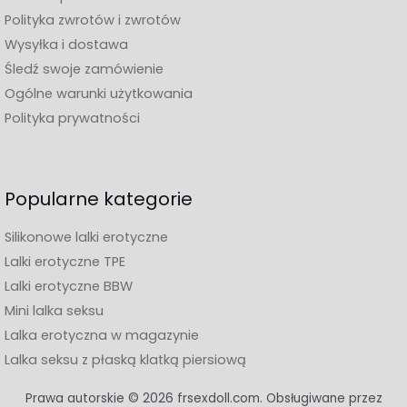
Czy dostawa jest dyskretna? ?
Polityka zwrotów i zwrotów
Oui, w neutralnym i anonimowym pakiecie, bez
Wysyłka i dostawa
wzmianki o treści.
Śledź swoje zamówienie
Ogólne warunki użytkowania
Polityka prywatności
Popularne kategorie
Silikonowe lalki erotyczne
Lalki erotyczne TPE
Lalki erotyczne BBW
Mini lalka seksu
Lalka erotyczna w magazynie
Lalka seksu z płaską klatką piersiową
Prawa autorskie © 2026 frsexdoll.com. Obsługiwane przez