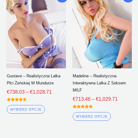
cenowy:
cenowy:
produkt
produkt
€738.03
€713.46
ma
ma
Poprzez
Poprzez
wiele
wiele
€1,028.71
€1,029.7
wariantów.
wariantów.
Opcje
Opcje
można
można
wybrać
wybrać
na
na
stronie
stronie
Gustave – Realistyczna Lalka
Madeline – Realistyczna
produktu
produktu
Płci Żeńskiej W Mundurze
Interaktywna Lalka Z Seksem
MILF
€
738.03
–
€
1,028.71
€
713.46
–
€
1,029.71
Oceniono
4.50
WYBIERZ OPCJE
Oceniono
z 5
4.75
WYBIERZ OPCJE
z 5