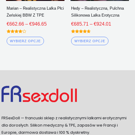
stronie
stronie
Marian – Realistyczna Lalka Płci
Hedy – Realistyczna, Pulchna
produktu
produktu
Żeńskiej BBW Z TPE
Silikonowa Lalka Erotyczna
€
662.66
–
€
946.65
€
685.71
–
€
924.01
Oceniono
Oceniono
4.00
4.50
WYBIERZ OPCJE
WYBIERZ OPCJE
z 5
z 5
FRSexDoll — francuski sklep z realistycznymi lalkami erotycznymi
dla dorosłych. Silikon medyczny & TPE, zapasów we Francji i
Europie, darmowa dostawa i 100 % dyskretny.