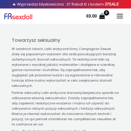
Posortowane
Przejdź
🔥 Wyprzedaż błyskawiczna : 37 Rabat € z kodem
37SALE
według
popularności
do
€
0.00
treści
Towarzysz seksualny
W ostatnich latach, Lalki erotyczne firmy Compagnon Sexuel
stały się popularnym wyborem dla osób poszukujących bardziej
autentycznych doznań seksualnych. Te realistyczne lalki są
wykonane z wysokiej jakości materiałów i dostępne w szerokiej
gamie rozmiarów i kształtów. Są zaprojektowane tak, aby
wyglądać jak prawdziwi ludzie i są wyposażone w różnorodne
funkcje, które można wykorzystać w celu zwiększenia doznań
seksualnych.
Partner seksualny Lalki erotyczne stanowią bezpieczny sposób na
odkrywanie własnej seksualności. Zostały zaprojektowane tak,
aby zapewnić realistyczne wrażenia i można ich używać do
odkrywania różnych pozycji seksualnych i fantazji seksualnych.
Można je również wykorzystać do ćwiczenia różnych technik i
pozycji,
ce qui permet d’améliorer les compétences sexuelles et
la confiance en soi
.