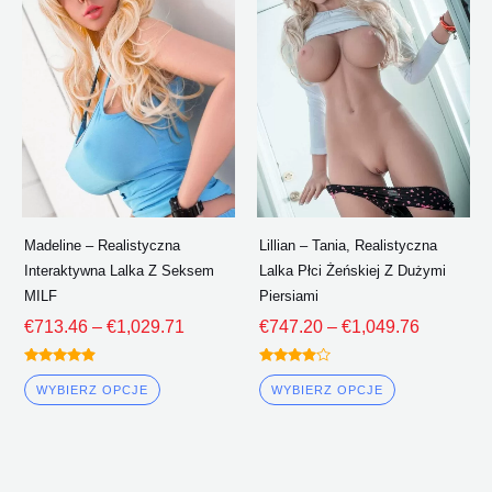
€713.46
€747.20
ma
ma
Poprzez
Poprzez
wiele
wiele
€1,029.71
€1,049.7
wariantów.
wariantów.
Opcje
Opcje
można
można
wybrać
wybrać
na
na
stronie
stronie
Madeline – Realistyczna
Lillian – Tania, Realistyczna
produktu
produktu
Interaktywna Lalka Z Seksem
Lalka Płci Żeńskiej Z Dużymi
MILF
Piersiami
€
713.46
–
€
1,029.71
€
747.20
–
€
1,049.76
Oceniono
Oceniono
4.75
3.75
WYBIERZ OPCJE
WYBIERZ OPCJE
z 5
z 5