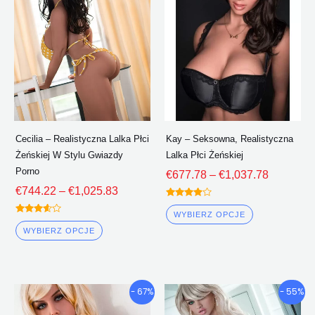
Poprzez
Poprzez
wiele
wiele
€1,025.83
€1,037.7
wariantów.
wariantów.
Opcje
Opcje
można
można
wybrać
wybrać
na
na
stronie
stronie
Cecilia – Realistyczna Lalka Płci
Kay – Seksowna, Realistyczna
produktu
produktu
Żeńskiej W Stylu Gwiazdy
Lalka Płci Żeńskiej
Porno
€
677.78
–
€
1,037.78
€
744.22
–
€
1,025.83
Oceniono
3.75
WYBIERZ OPCJE
Oceniono
z 5
3.50
WYBIERZ OPCJE
z 5
Przedział
Przedział
Ten
Ten
- 67%
- 55%
cenowy:
cenowy:
produkt
produkt