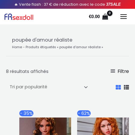
Aller
Trié
🔥 Vente flash : 37 € de réduction avec le code
37SALE
au
par
€
0.00
contenu
popularité
poupée d'amour réaliste
Home
-
Produits étiquetés « poupée d'amour réaliste »
Filtre
8 résultats affichés
Plage
Plage
Ce
Ce
- 35%
- 62%
de
de
produit
produ
prix :
prix :
a
a
€1,211.56
€672.7