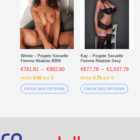
la
la
page
page
du
du
produit
produ
Winnie – Poupée Sexuelle
Kay – Poupée Sexuelle
Femme Réaliste BBW
Femme Réaliste Sexy
€
781.81
–
€
982.80
€
677.78
–
€
1,037.78
Note
sur 5
Note
sur 5
4.50
3.75
CHOIX DES OPTIONS
CHOIX DES OPTIONS