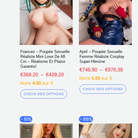
page
page
du
du
produit
produ
Frances – Poupée Sexuelle
April – Poupée Sexuelle
Réaliste Mini Love De 68
Femme Réaliste Cosplay
Cm – Réalisme Et Plaisir
Super-Héroïne
Garantis!
€
746.90
–
€
976.38
€
368.20
–
€
439.20
Note
sur 5
5.00
Note
sur 5
4.50
CHOIX DES OPTIONS
CHOIX DES OPTIONS
Plage
Plage
Ce
Ce
- 61%
- 66%
de
de
produit
produ
prix :
prix :
a
a
€685.56
€682.7