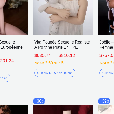
Sexuelle
Vita Poupée Sexuelle Réaliste
Joëlle 
 Européenne
À Poitrine Plate En TPE
Femme R
$
635.74
–
$
810.12
$
757.0
,201.34
Note
sur 5
Note
3.50
3
CHOIX DES OPTIONS
CHOIX
IONS
Plage
Le
Le
Ce
- 30%
- 39%
de
prix
prix
produit
prix :
initial
actuel