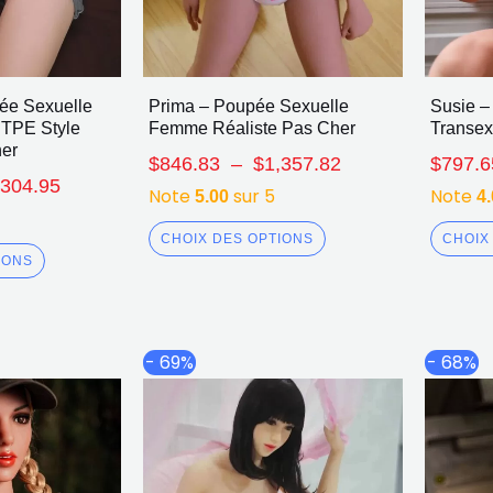
ée Sexuelle
Prima – Poupée Sexuelle
Susie –
 TPE Style
Femme Réaliste Pas Cher
Transex
her
$
846.83
–
$
1,357.82
$
797.6
,304.95
Note
sur 5
Note
5.00
4
CHOIX DES OPTIONS
CHOIX
IONS
Plage
Plage
Ce
Ce
- 69%
- 68%
de
de
produit
produit
prix :
prix :
a
a
$776.58
$772.95
plusieurs
plusieurs
à
à
$1,104.92
$1,099.96
variations.
variations.