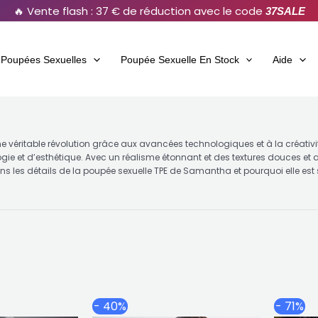
🔥 Vente flash : 37 € de réduction avec le code
37SALE
Poupées Sexuelles
Poupée Sexuelle En Stock
Aide
e véritable révolution grâce aux avancées technologiques et à la créativi
logie et d’esthétique. Avec un réalisme étonnant et des textures douces e
orons les détails de la poupée sexuelle TPE de Samantha et pourquoi elle e
Plage
Plage
Ce
Ce
- 40%
- 71%