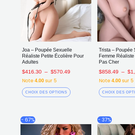
Joa – Poupée Sexuelle
Trista – Poupée 
Réaliste Petite Écolière Pour
Femme Réaliste
Adultes
Pas Cher
$
416.30
–
$
570.49
$
858.49
–
$
1
Note
sur 5
Note
sur 5
4.00
4.00
CHOIX DES OPTIONS
CHOIX DES OPT
Plage
Ce
- 67%
- 37%
de
produit
prix :