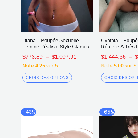
Diana – Poupée Sexuelle
Cynthia – Poupé
Femme Réaliste Style Glamour
Réaliste À Très F
$
773.89
–
$
1,097.91
$
1,444.36
–
Note
sur 5
Note
sur 5
4.25
5.00
CHOIX DES OPTIONS
CHOIX DES OPT
Le
Le
- 43%
- 65%
prix
prix
initial
actuel
était :
est :