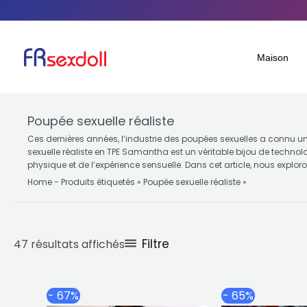
Aller
Trié
au
par
contenu
popularité
Maison
Poupée sexuelle réaliste
Ces dernières années, l’industrie des poupées sexuelles a connu un
sexuelle réaliste en TPE Samantha est un véritable bijou de techno
physique et de l’expérience sensuelle. Dans cet article, nous expl
Home
-
Produits étiquetés « Poupée sexuelle réaliste »
Filtre
47 résultats affichés
Plage
Ce
- 67%
- 65%