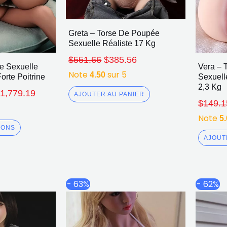
Greta – Torse De Poupée
Sexuelle Réaliste 17 Kg
$
551.66
$
385.56
e Sexuelle
Vera – 
Note
sur 5
4.50
orte Poitrine
Sexuell
2,3 Kg
$
1,779.19
AJOUTER AU PANIER
$
149.1
Note
5
IONS
AJOUT
Plage
Plage
Ce
Ce
- 63%
- 62%
de
de
produit
produit
prix :
prix :
a
a
$843.95
$846.83