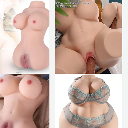
était :
est :
était :
est :
$149.15.
$90.58.
$386.27.
$333.51.