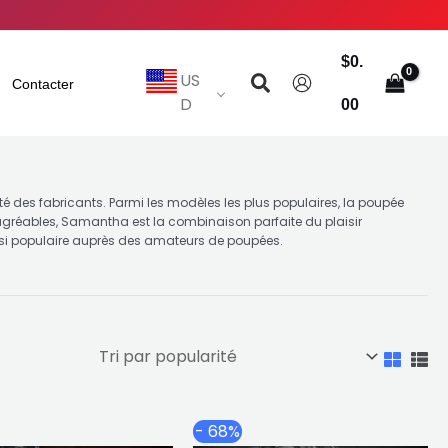
$
0.
Rechercher
US
Contacter
D
00
té des fabricants. Parmi les modèles les plus populaires, la poupée
t agréables, Samantha est la combinaison parfaite du plaisir
st si populaire auprès des amateurs de poupées.
Plage
Plage
Ce
Ce
- 68%