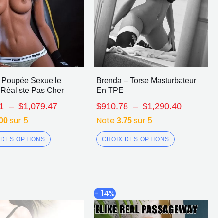
– Poupée Sexuelle
Brenda – Torse Masturbateur
éaliste Pas Cher
En TPE
1
–
$
1,079.47
$
910.78
–
$
1,290.40
sur 5
Note
sur 5
.00
3.75
 DES OPTIONS
CHOIX DES OPTIONS
Le
Le
Le
Le
- 14%
prix
prix
prix
prix
initial
actuel
initial
actuel