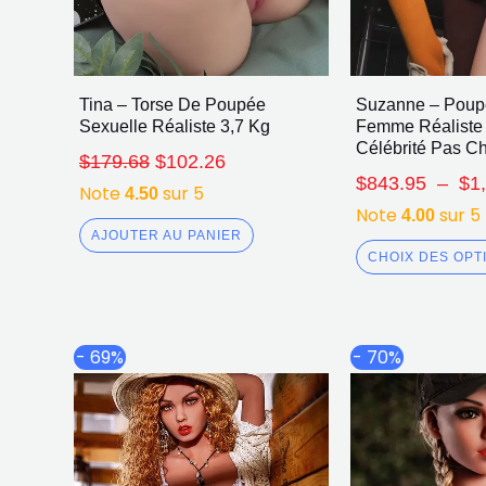
Tina – Torse De Poupée
Suzanne – Poup
Sexuelle Réaliste 3,7 Kg
Femme Réaliste
Célébrité Pas C
$
179.68
$
102.26
$
843.95
–
$
1
Note
sur 5
4.50
Note
sur 5
4.00
AJOUTER AU PANIER
CHOIX DES OPT
Plage
Ce
- 69%
- 70%
de
produit
prix :
a
$822.00
plusieurs
à
$1,109.29
variations.