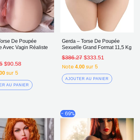
Torse De Poupée
Gerda – Torse De Poupée
e Avec Vagin Réaliste
Sexuelle Grand Format 11,5 Kg
$
386.27
$
333.51
5
$
90.58
Note
sur 5
4.00
sur 5
.00
AJOUTER AU PANIER
ER AU PANIER
Plage
Plage
Ce
Ce
- 69%
de
de
produit
produit
prix :
prix :
a
a
$797.65
$802.12