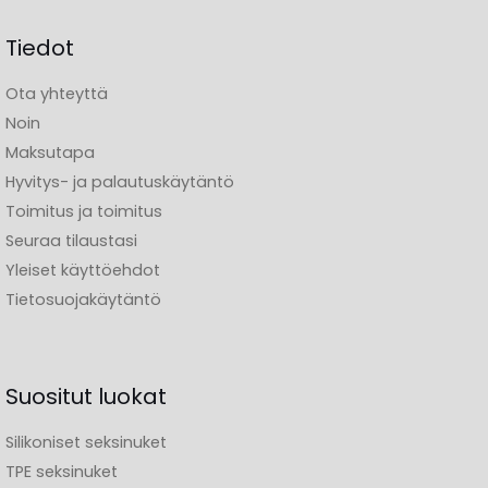
Tiedot
Ota yhteyttä
Noin
Maksutapa
Hyvitys- ja palautuskäytäntö
Toimitus ja toimitus
Seuraa tilaustasi
Yleiset käyttöehdot
Tietosuojakäytäntö
Suositut luokat
Silikoniset seksinuket
TPE seksinuket