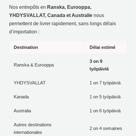
Nos entrepôts en
Ranska, Eurooppa,
YHDYSVALLAT,
Canada et Australie
nous
permettent de livrer rapidement
,
sans longs délais
d’importation
:
Destination
Délai estimé
3 on 9
Ranska & Eurooppa
työpäiviä
YHDYSVALLAT
1 on 7 työpäiviä
Kanada
1 on 5 työpäiviä
Australia
1 on 6 työpäiviä
Autres destinations
2 on 4
semaines
internationales