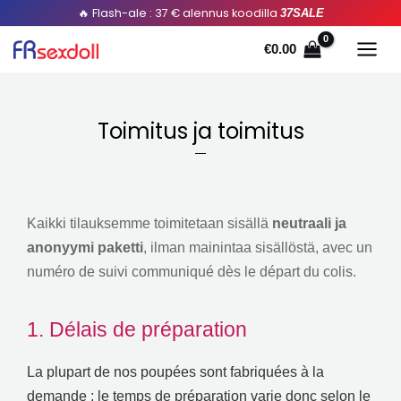
Siirry
🔥 Flash-ale : 37 € alennus koodilla
37SALE
sisältöön
€
0.00
Toimitus ja toimitus
Kaikki tilauksemme toimitetaan sisällä
neutraali ja
anonyymi paketti
, ilman mainintaa sisällöstä,
avec un
numéro de suivi communiqué dès le départ du colis
.
1.
Délais de préparation
La plupart de nos poupées sont fabriquées à la
demande
;
le temps de préparation varie donc selon le