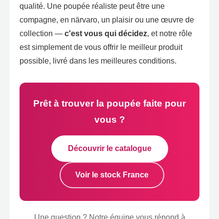
qualité
.
Une poupée réaliste peut être une
compagne
, en närvaro,
un plaisir ou une œuvre de
collection —
c'est vous qui décidez
,
et notre rôle
est simplement de vous offrir le meilleur produit
possible
,
livré dans les meilleures conditions
.
Prêt à trouver la poupée faite pour
vous
?
Découvrir le catalogue
Voir le stock France
Une question
?
Notre équipe vous répond à