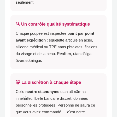
seulement
.
🔍 Un contrôle qualité systématique
Chaque poupée est inspectée
point par point
avant expédition
:
squelette articulé en acier
,
silicone médical ou TPE sans phtalates
,
finitions
du visage et de la peau
. Realism, utan dåliga
överraskningar.
🤫 La discrétion à chaque étape
Colis
neutre et anonyme
utan att nämna
innehållet,
libellé bancaire discret
,
données
personnelles protégées
.
Personne ne saura ce
que vous avez commandé — c'est notre