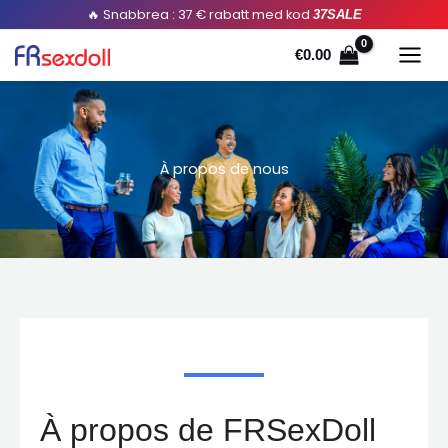
Hoppa
🔥 Snabbrea : 37 € rabatt med kod
37SALE
till
€
0.00
innehållet
À propos de nous
À propos de FRSexDoll