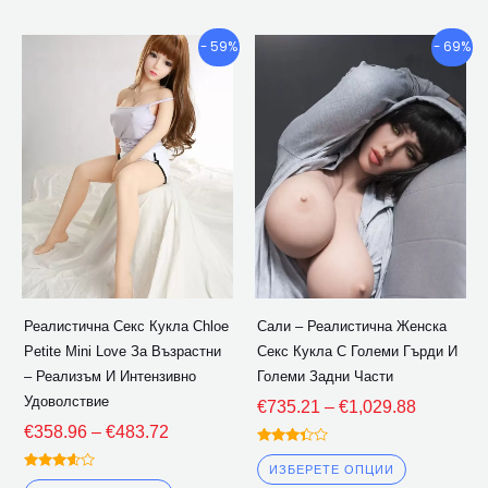
Ценови
Ценови
Този
Този
- 59%
- 69%
диапазон:
диапазон
продукт
продукт
€358.96
€735.21
има
има
през
през
множество
множество
€483.72
€1,029.8
варианти.
варианти.
Опциите
Опциите
могат
могат
да
да
бъдат
бъдат
избрани
избрани
Реалистична Секс Кукла Chloe
Сали – Реалистична Женска
на
на
Petite Mini Love За Възрастни
Секс Кукла С Големи Гърди И
страницата
страницат
– Реализъм И Интензивно
Големи Задни Части
на
на
Удоволствие
€
735.21
–
€
1,029.88
продукта
продукта
€
358.96
–
€
483.72
Оценена
3.25
ИЗБЕРЕТЕ ОПЦИИ
Оценена
извън 5