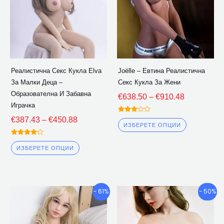
Опциите
Опциите
могат
могат
да
да
бъдат
бъдат
избрани
избрани
Реалистична Секс Кукла Elva
Joëlle – Евтина Реалистична
на
на
За Малки Деца –
Секс Кукла За Жени
страницата
страницат
Образователна И Забавна
€
638.50
–
€
910.48
на
на
Играчка
продукта
продукта
Оценена
€
387.43
–
€
450.88
3.00
ИЗБЕРЕТЕ ОПЦИИ
извън
5
Оценена
4.00
ИЗБЕРЕТЕ ОПЦИИ
извън 5
Ценови
Ценови
Този
Този
- 61%
- 50%
диапазон:
диапазон
продукт
продукт
€673.82
€832.92
има
има
през
през