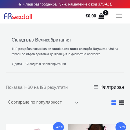
Сортирани
Преминете
🔥 Флаш разпродажба : 37 € намаление с код
37SALE
по
популярност
към
€
0.00
съдържанието
Склад във Великобритания
THE
са
poupées sexuelles en stock dans notre entrepôt Royaume-Uni
готови за бърза доставка до Франция, в дискретна опаковка.
У дома
-
Склад във Великобритания
Филтриран
Показва 1–60 на 196 резултати
Ценови
Ценови
Този
Този
- 46%
- 67%