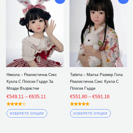
диапазон:
диапазон:
продукт
продукт
€549.11
€551.80
има
има
през
през
множество
множество
€635.11
€591.18
варианти.
варианти.
Опциите
Опциите
могат
могат
да
да
бъдат
бъдат
избрани
избрани
Никола – Реалистична Секс
Табита – Малък Размер Гола
на
на
Кукла С Плоски Гърди За
Реалистична Секс Кукла С
страницата
страницат
Млади Възрастни
Плоски Гърди
на
на
€
549.11
–
€
635.11
€
551.80
–
€
591.18
продукта
продукта
Оценена
Оценена
4.00
5.00
ИЗБЕРЕТЕ ОПЦИИ
ИЗБЕРЕТЕ ОПЦИИ
извън 5
извън 5