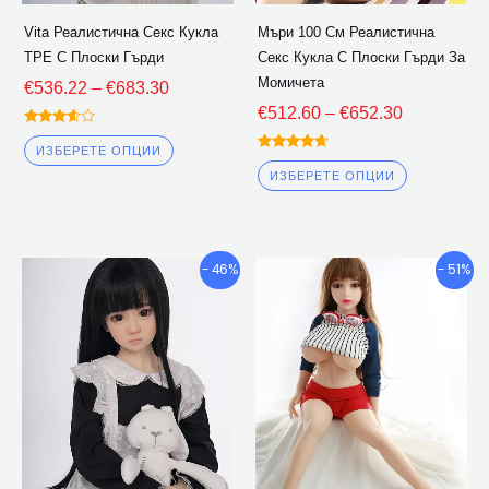
избрани
избрани
Vita Реалистична Секс Кукла
Мъри 100 См Реалистична
на
на
TPE С Плоски Гърди
Секс Кукла С Плоски Гърди За
страницата
страницат
Момичета
€
536.22
–
€
683.30
на
на
€
512.60
–
€
652.30
продукта
продукта
Оценена
3.50
ИЗБЕРЕТЕ ОПЦИИ
Оценена
извън 5
4.50
ИЗБЕРЕТЕ ОПЦИИ
извън 5
Ценови
Ценови
Този
Този
- 46%
- 51%
диапазон:
диапазон:
продукт
продукт
€499.23
€438.45
има
има
през
през
множество
множество
€591.18
€533.80
варианти.
варианти.
Опциите
Опциите
могат
могат
да
да