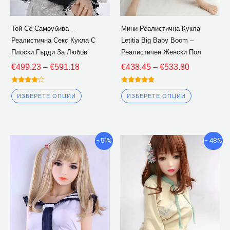
бъдат
бъдат
избрани
избрани
Той Се Самоубива –
Мини Реалистична Кукла
на
на
Реалистична Секс Кукла С
Letitia Big Baby Boom –
страницата
страницат
Плоски Гърди За Любов
Реалистичен Женски Пол
на
на
€
499.23
–
€
591.18
€
438.45
–
€
533.80
продукта
продукта
Оценена
Оценена
4.00
5.00
ИЗБЕРЕТЕ ОПЦИИ
ИЗБЕРЕТЕ ОПЦИИ
извън 5
извън 5
Ценови
Ценови
Този
Този
- 51%
- 48%
диапазон:
диапазон:
продукт
продукт
€419.96
€428.15
има
има
през
през
множество
множество
€541.80
€566.76
варианти.
варианти.
Опциите
Опциите
могат
могат