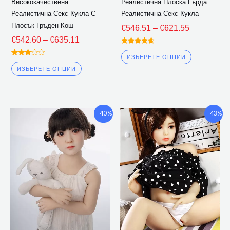
Висококачествена
Реалистична Плоска Гърда
страницата
страницат
Реалистична Секс Кукла С
Реалистична Секс Кукла
на
на
Плосък Гръден Кош
€
546.51
–
€
621.55
продукта
продукта
€
542.60
–
€
635.11
Оценена
4.50
ИЗБЕРЕТЕ ОПЦИИ
Оценена
извън 5
3.00
ИЗБЕРЕТЕ ОПЦИИ
извън
5
Ценови
Ценови
Този
Този
- 40%
- 43%
диапазон:
диапазон:
продукт
продукт
€536.22
€512.60
има
има
през
през
множество
множество
€683.30
€652.30
варианти.
варианти.
Опциите
Опциите
могат
могат
да
да
бъдат
бъдат