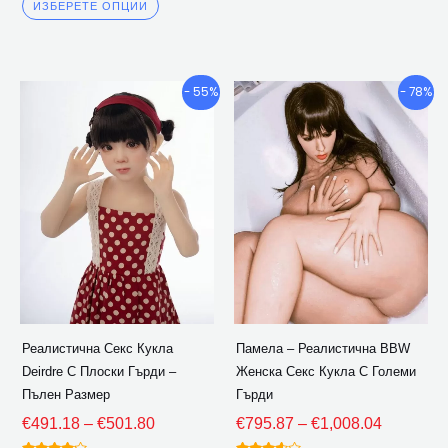
3.50
ИЗБЕРЕТЕ ОПЦИИ
извън 5
Ценови
Ценови
Този
Този
- 55%
- 78%
диапазон:
диапазон
продукт
продукт
€491.18
€795.87
има
има
през
през
множество
множество
€501.80
€1,008.0
варианти.
варианти.
Опциите
Опциите
могат
могат
да
да
бъдат
бъдат
избрани
избрани
Реалистична Секс Кукла
Памела – Реалистична BBW
на
на
Deirdre С Плоски Гърди –
Женска Секс Кукла С Големи
страницата
страницат
Пълен Размер
Гърди
на
на
€
491.18
–
€
501.80
€
795.87
–
€
1,008.04
продукта
продукта