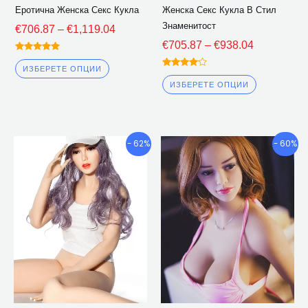
на
на
Еротична Женска Секс Кукла
Женска Секс Кукла В Стил
страницата
страницат
Знаменитост
€
706.87
–
€
1,119.04
на
на
€
705.87
–
€
938.04
продукта
продукта
Оценена
5.00
ИЗБЕРЕТЕ ОПЦИИ
Оценена
извън 5
4.00
ИЗБЕРЕТЕ ОПЦИИ
извън 5
Ценови
Ценови
Този
Този
- 62%
- 60%
диапазон:
диапазон
продукт
продукт
€681.11
€742.17
има
има
през
през
множество
множество
€929.11
€1,051.1
варианти.
варианти.
Опциите
Опциите
могат
могат
да
да
бъдат
бъдат