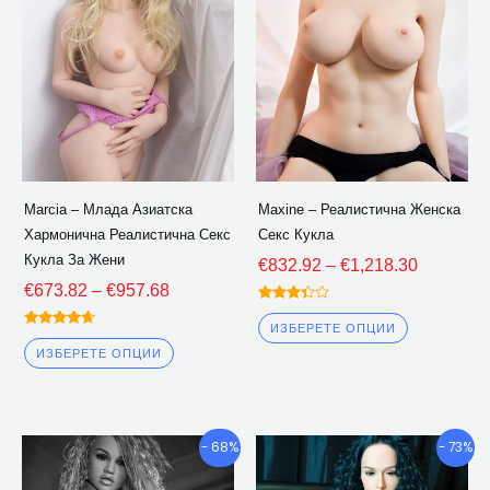
множество
множество
€957.68
€1,218.3
варианти.
варианти.
Опциите
Опциите
могат
могат
да
да
бъдат
бъдат
избрани
избрани
Marcia – Млада Азиатска
Maxine – Реалистична Женска
на
на
Хармонична Реалистична Секс
Секс Кукла
страницата
страницат
Кукла За Жени
€
832.92
–
€
1,218.30
на
на
€
673.82
–
€
957.68
продукта
продукта
Оценена
3.25
ИЗБЕРЕТЕ ОПЦИИ
Оценена
извън 5
4.50
ИЗБЕРЕТЕ ОПЦИИ
извън 5
Ценови
Ценови
Този
Този
- 68%
- 73%
диапазон:
диапазон
продукт
продукт