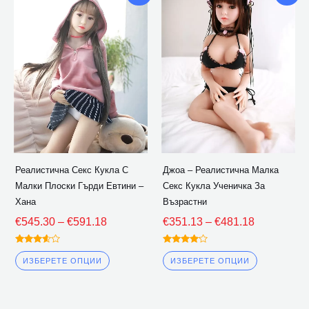
диапазон:
диапазон:
продукт
продукт
€545.30
€351.13
има
има
през
през
множество
множество
€591.18
€481.18
варианти.
варианти.
Опциите
Опциите
могат
могат
да
да
бъдат
бъдат
избрани
избрани
Реалистична Секс Кукла С
Джоа – Реалистична Малка
на
на
Малки Плоски Гърди Евтини –
Секс Кукла Ученичка За
страницата
страницат
Хана
Възрастни
на
на
€
545.30
–
€
591.18
€
351.13
–
€
481.18
продукта
продукта
Оценена
Оценена
3.50
4.00
ИЗБЕРЕТЕ ОПЦИИ
ИЗБЕРЕТЕ ОПЦИИ
извън 5
извън 5