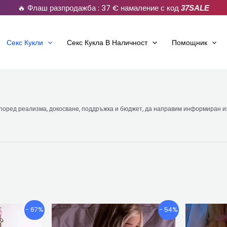
🔥 Флаш разпродажба : 37 € намаление с код
37SALE
Секс Кукли
Секс Кукла В Наличност
Помощник
поред реализма, докосване, поддръжка и бюджет, да направим информиран и
Ценови
Ценови
ози
Този
- 67%
- 54%
диапазон:
диапазон:
родукт
продукт