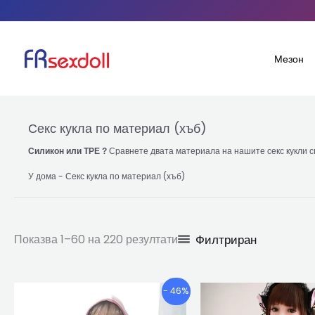
Сортирани
Преминете
по
популярност
към
съдържанието
Мезон
Секс кукла по материал (хъб)
Сравнете двата материала на нашите секс кукли с
Силикон или TPE ?
У дома
-
Секс кукла по материал (хъб)
Филтриран
Показва 1–60 на 220 резултати
Ценови
Този
Т
- 46%
диапазон:
продукт
п