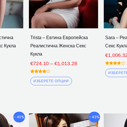
а
да
ъдат
бъдат
збрани
избрани
а
на
траницата
страницата
стична
Trista – Евтина Европейска
Sara – Ре
а
на
с Кукла
Реалистична Женска Секс
Секс Кукл
родукта
продукта
Кукла
€
1,006.3
€
724.10
–
€
1,013.28
Оценено
3.50
ИЗБЕРЕТ
извън 5
Оценено
4.00
ИЗБЕРЕТЕ ОПЦИИ
извън 5
Ценови
Ценови
ози
Този
- 40%
- 43%
диапазон:
диапазон:
родукт
продукт