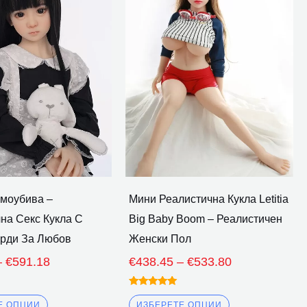
€499.23
€438.45
има
има
през
през
множество
множество
€591.18
€533.80
варианти.
варианти.
Опциите
Опциите
могат
могат
да
да
бъдат
бъдат
избрани
избрани
на
на
страницата
страницата
амоубива –
Мини Реалистична Кукла Letitia
на
на
на Секс Кукла С
Big Baby Boom – Реалистичен
продукта
продукта
ърди За Любов
Женски Пол
–
€
591.18
€
438.45
–
€
533.80
Оценено
5.00
Е ОПЦИИ
ИЗБЕРЕТЕ ОПЦИИ