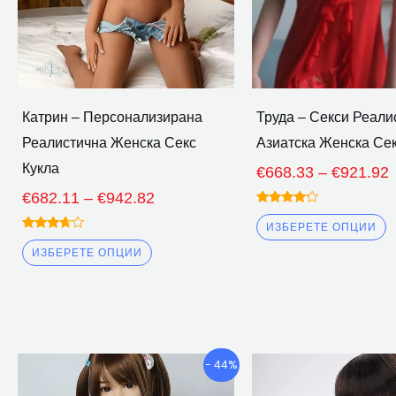
да
д
бъдат
б
избрани
и
на
н
страницата
с
Катрин – Персонализирана
Труда – Секси Реали
на
н
Реалистична Женска Секс
Азиатска Женска Сек
продукта
п
Кукла
€
668.33
–
€
921.92
€
682.11
–
€
942.82
Оценено
4.00
ИЗБЕРЕТЕ ОПЦИИ
извън 5
Оценено
3.50
ИЗБЕРЕТЕ ОПЦИИ
извън 5
Ценови
Този
Т
- 44%
диапазон:
продукт
п