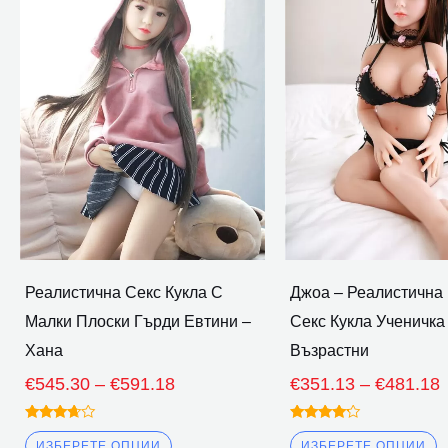
€545.30
има
и
през
множество
м
€591.18
варианти.
в
Опциите
О
могат
м
да
д
бъдат
б
избрани
и
на
н
страницата
с
Реалистична Секс Кукла С
Джоа – Реалистична
на
н
Малки Плоски Гърди Евтини –
Секс Кукла Ученичка
продукта
п
Хана
Възрастни
€
545.30
–
€
591.18
€
351.13
–
€
481.18
Оценено
Оценено
3.50
4.00
ИЗБЕРЕТЕ ОПЦИИ
ИЗБЕРЕТЕ ОПЦИИ