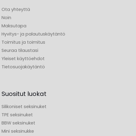
Ota yhteyttä
Noin
Maksutapa
Hyvitys- ja palautuskäytäntö
Toimitus ja toimitus
Seuraa tilaustasi
Yleiset käyttöehdot
Tietosuojakäytäntö
Suositut luokat
Silikoniset seksinuket
TPE seksinuket
BBW seksinuket
Mini seksinukke