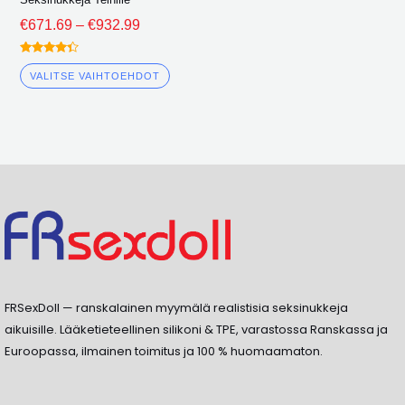
€
671.69
–
€
932.99
Arvioitu
4.25
VALITSE VAIHTOEHDOT
ulos 5
FRSexDoll — ranskalainen myymälä realistisia seksinukkeja
aikuisille. Lääketieteellinen silikoni & TPE, varastossa Ranskassa ja
Euroopassa, ilmainen toimitus ja 100 % huomaamaton.