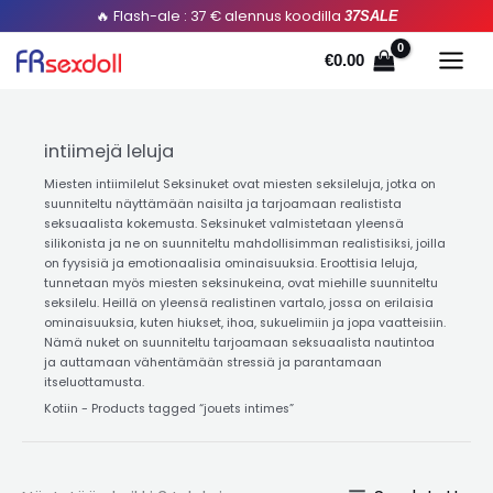
Sorted
Siirry
🔥 Flash-ale : 37 € alennus koodilla
37SALE
by
popularity
sisältöön
€
0.00
intiimejä leluja
Miesten intiimilelut Seksinuket ovat miesten seksileluja, jotka on
suunniteltu näyttämään naisilta ja tarjoamaan realistista
seksuaalista kokemusta. Seksinuket valmistetaan yleensä
silikonista ja ne on suunniteltu mahdollisimman realistisiksi, joilla
on fyysisiä ja emotionaalisia ominaisuuksia. Eroottisia leluja,
tunnetaan myös miesten seksinukeina, ovat miehille suunniteltu
seksilelu. Heillä on yleensä realistinen vartalo, jossa on erilaisia ​​
ominaisuuksia, kuten hiukset, ihoa, sukuelimiin ja jopa vaatteisiin.
Nämä nuket on suunniteltu tarjoamaan seksuaalista nautintoa
ja auttamaan vähentämään stressiä ja parantamaan
itseluottamusta.
Kotiin
-
Products tagged “jouets intimes
”