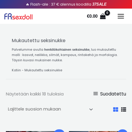
Lajiteltu
Siirry
🔥 Flash-ale : 37 € alennus koodilla
37SALE
suosion
mukaan
sisältöön
€
0.00
Mukautettu seksinukke
Palvelumme avulla
, luo mukautettu
henkilökohtainen seksinukke
malli : kasvot, neilikka, silmät, kampaus, rintakehä ja morfologia.
Täysin kuvasi mukainen nukke.
Kotiin
-
Mukautettu seksinukke
Suodatettu
Näytetään kaikki 18 tuloksia