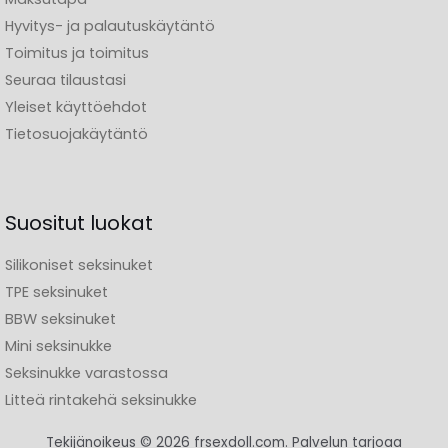
rinnassa, morfologiaa ja joitakin anatomisia
Hyvitys- ja palautuskäytäntö
vaihtoehtoja.
Toimitus ja toimitus
Seuraa tilaustasi
Pidentääkö personointi läpimenoaikaa?
Yleiset käyttöehdot
?
Tietosuojakäytäntö
Oui, räätälöity nukke tehdään tilauksen jälkeen.
Menemään nopeammin, katso varastossa olevat
mallit.
Suositut luokat
Maksaako se enemmän? ?
Silikoniset seksinuket
TPE seksinuket
Se riippuu vaihtoehdoista : jotkut ovat mukana,
d'autres en supplément
. Sinä hallitset budjettia.
BBW seksinuket
Mini seksinukke
Voinko saada tarkat kasvot ?
Seksinukke varastossa
Litteä rintakehä seksinukke
Mallikohtaisten vaihtoehtojen rajoissa, oui : säveltät
kasvot, iho ja siluetti mahdollisimman lähellä
Tekijänoikeus © 2026 frsexdoll.com. Palvelun tarjoaa