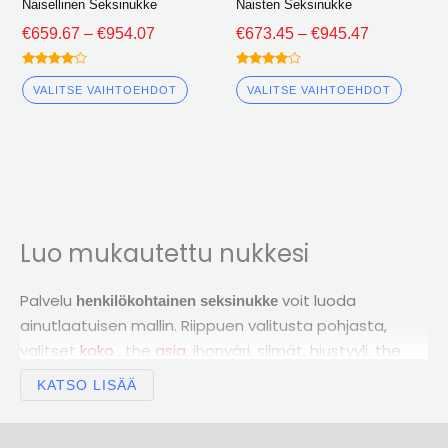
Naisellinen Seksinukke
Naisten Seksinukke
€
659.67
–
€
954.07
€
673.45
–
€
945.47
Arvioitu
Arvioitu
4.00
4.00
VALITSE VAIHTOEHDOT
VALITSE VAIHTOEHDOT
ulos 5
ulos 5
Luo mukautettu nukkesi
Palvelu
voit luoda
henkilökohtainen seksinukke
ainutlaatuisen mallin. Riippuen valitusta pohjasta,
valitset
koko
, the
asia
, ihonväri, silmät, hiustyyli, the
rinnassa
ja
morfologia
.
KATSO LISÄÄ
Miten se toimii ?