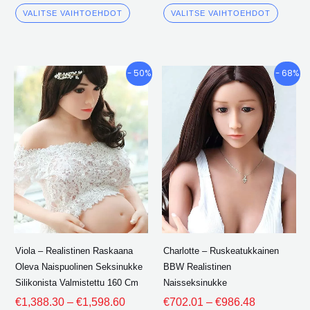
Arvioitu
Arvioitu
4.00
4.00
VALITSE VAIHTOEHDOT
VALITSE VAIHTOEHDOT
ulos 5
ulos 5
Hintaluokka:
Hintaluokk
Tällä
Tällä
- 50%
- 68%
€1,388.30
€702.01
tuotteella
tuotte
kautta
kautta
on
on
€1,598.60
€986.48
useita
useita
variantteja.
varian
Vaihtoehdot
Vaiht
voidaan
voida
valita
valita
tuotesivulle
tuotes
Viola – Realistinen Raskaana
Charlotte – Ruskeatukkainen
Oleva Naispuolinen Seksinukke
BBW Realistinen
Silikonista Valmistettu 160 Cm
Naisseksinukke
€
1,388.30
–
€
1,598.60
€
702.01
–
€
986.48