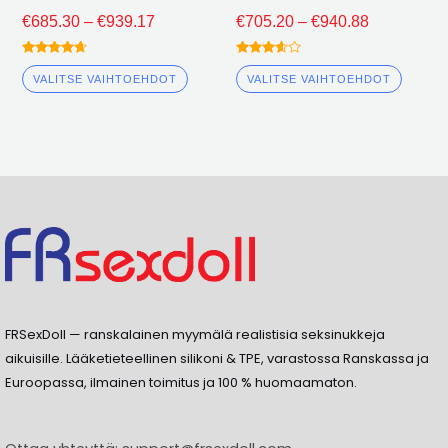
€
685.30
–
€
939.17
€
705.20
–
€
940.88
Arvioitu
Arvioitu
4.50
3.50
VALITSE VAIHTOEHDOT
VALITSE VAIHTOEHDOT
ulos 5
ulos 5
FRSexDoll — ranskalainen myymälä realistisia seksinukkeja
aikuisille. Lääketieteellinen silikoni & TPE, varastossa Ranskassa ja
Euroopassa, ilmainen toimitus ja 100 % huomaamaton.