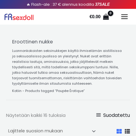
Lajiteltu
Siirry
🔥 Flash-ale : 37 € alennus koodilla
37SALE
suosion
mukaan
sisältöön
€
0.00
Eroottinen nukke
Luonnonkokoisten seksinukkejen käyttö ihmiselämän aistillisissa
ja seksuaalisissa puolissa on yleistynyt. Nuket ovat erittäin
realistisia laatuja, ominaisuuksia, jotka jäljittelevät melkein
täydellisesti sitä, miltä todellinen seksikumppani tuntuisi. Niille,
jotka haluavat tutkia omaa seksuaalisuuttaan, Nämä nuket
tarjoavat tuomitsemattoman, riskittömän vaihtoehdon toiveiden
tyydyttämiselle ilman sitoutumista suhteeseen.
Kotiin
-
Products tagged “Poupée Érotique
”
Suodatettu
Näytetään kaikki 16 tuloksia