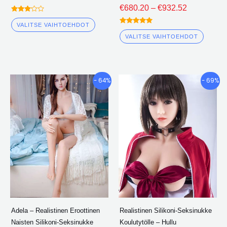
€
680.20
–
€
932.52
Arvioitu
3.00
VALITSE VAIHTOEHDOT
Arvioitu
ulos
5.00
5
VALITSE VAIHTOEHDOT
ulos 5
Hintaluokka:
Hintaluokk
Tällä
Tällä
- 64%
- 69%
€740.88
€655.32
tuotteella
tuotte
kautta
kautta
on
on
€1,131.69
€924.35
useita
useita
variantteja.
varian
Vaihtoehdot
Vaiht
voidaan
voida
valita
valita
tuotesivulle
tuotes
Adela – Realistinen Eroottinen
Realistinen Silikoni-Seksinukke
Naisten Silikoni-Seksinukke
Koulutytölle – Hullu