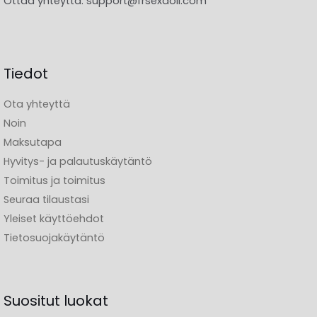
Ottaa yhteyttä:
support@frsexdoll.com
Tiedot
Ota yhteyttä
Noin
Maksutapa
Hyvitys- ja palautuskäytäntö
Toimitus ja toimitus
Seuraa tilaustasi
Yleiset käyttöehdot
Tietosuojakäytäntö
Suositut luokat