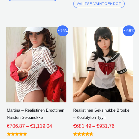
4.00
VALITSE VAIHTOEHDOT
ulos 5
Hintaluokka:
Hintaluokk
Tällä
Tällä
- 76%
- 68%
€706.87
€681.49
tuotteella
tuotte
kautta
kautta
on
on
€1,119.04
€931.76
useita
useita
variantteja.
varian
Vaihtoehdot
Vaiht
voidaan
voida
valita
valita
tuotesivulle
tuotes
Martina – Realistinen Eroottinen
Realistinen Seksinukke Brooke
Naisten Seksinukke
– Koulutytön Tyyli
€
706.87
–
€
1,119.04
€
681.49
–
€
931.76