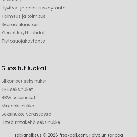
Hyvitys- ja palautuskäytäntö
Toimitus ja toimitus
Seuraa tilaustasi
Yleiset käyttöehdot
Tietosuojakäytäntö
Suositut luokat
Silikoniset seksinuket
TPE seksinuket
BBW seksinuket
Mini seksinukke
Seksinukke varastossa
Litteä rintakehä seksinukke
Tekijänoikeus © 2026 frsexdoll.com. Palvelun tarjoaa