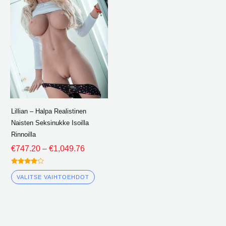
kautta
on
€1,049.76
useita
variantteja.
Vaihtoehdot
voidaan
valita
tuotesivulle
Lillian – Halpa Realistinen
Naisten Seksinukke Isoilla
Rinnoilla
€
747.20
–
€
1,049.76
Arvioitu
3.75
VALITSE VAIHTOEHDOT
ulos 5