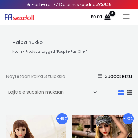
Lajiteltu
Siirry
🔥 Flash-ale : 37 € alennus koodilla
37SALE
suosion
mukaan
sisältöön
€
0.00
Halpa nukke
Kotiin
-
Products tagged “Poupée Pas Cher
”
Suodatettu
Näytetään kaikki 3 tuloksia
Hintaluokka:
Hintaluokk
Tällä
Tällä
- 49%
- 70%
€427.50
€674.92
tuotteella
tuotte
kautta
kautta
on
on
€562.59
€941.94