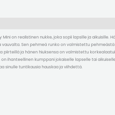
ni on realistinen nukke, joka sopii lapsille ja aikuisille. 
a vauvalta. Sen pehmeä runko on valmistettu pehmeästä vi
a piirteillä ja hänen hiuksensa on valmistettu korkealaat
nn on ihanteellinen kumppani jokaiselle lapselle tai aikuis
a sinulle tuntikausia hauskaa ja viihdettä.