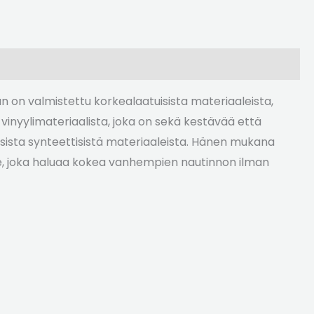
Hän on valmistettu korkealaatuisista materiaaleista,
nyylimateriaalista, joka on sekä kestävää että
uisista synteettisistä materiaaleista. Hänen mukana
elle, joka haluaa kokea vanhempien nautinnon ilman