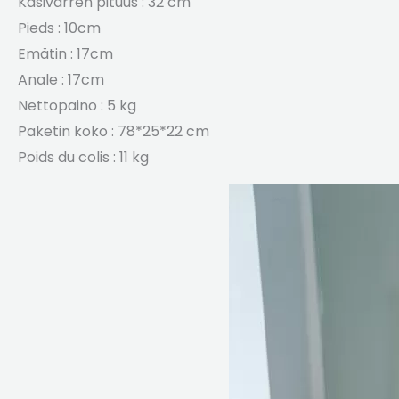
Käsivarren pituus : 32 cm
Pieds
: 10cm
Emätin : 17cm
Anale
: 17cm
Nettopaino : 5 kg
Paketin koko : 78*25*22 cm
Poids du colis
: 11 kg