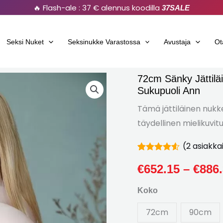
🔥 Flash-ale : 37 € alennus koodilla
37SALE
Seksi Nuket
Seksinukke Varastossa
Avustaja
Ot
72cm Sänky Jättilä
72cm
Sukupuoli Ann
Sänky
Jättiläinen
Tämä jättiläinen nukk
Vauva
täydellinen mielikuvituk
Mini-
(
2
asiakka
Nukke
Arvioitu
2
Todellinen
4.50
€
652.15
ulos
–
€
886
5
Sukupuoli
perusteella
Koko
asiakkaiden
Ann
arvioita
määrä
72cm
90cm