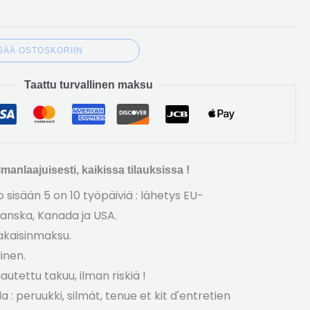
ISÄÄ OSTOSKORIIN
Taattu turvallinen maksu
manlaajuisesti, kaikissa tilauksissa !
sisään 5 on 10 työpäiviä : lähetys EU-
anska, Kanada ja USA.
akaisinmaksu.
inen.
autettu takuu, ilman riskiä !
la : peruukki, silmät,
tenue et kit d'entretien