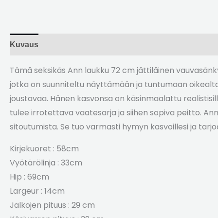
Kuvaus
Arvostelut (2)
Tämä seksikäs Ann laukku 72 cm jättiläinen vauvasänky Mi
jotka on suunniteltu näyttämään ja tuntumaan oikealt
joustavaa. Hänen kasvonsa on käsinmaalattu realistisill
tulee irrotettava vaatesarja ja siihen sopiva peitto. A
sitoutumista. Se tuo varmasti hymyn kasvoillesi ja tarjoa
Kirjekuoret : 58cm
Vyötärölinja : 33cm
Hip : 69cm
Largeur
: 14cm
Jalkojen pituus : 29 cm