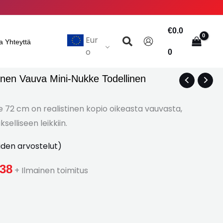
€
0.0
Hae
Eur
a Yhteyttä
o
0
inen Vauva Mini-Nukke Todellinen
Hintaluokka:
€652.15
e 72 cm on realistinen kopio oikeasta vauvasta,
selliseen leikkiin.
kautta
iden arvostelut)
€886.38
.38
+ Ilmainen toimitus