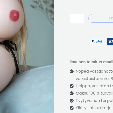
L
Ilmainen toimitus maail
Nopea vastaanotto 
varastoistamme, R
Helppo, vaivaton t
Maksu 100 % turvall
Tyytyväinen tai pal
Yllätyslahjoja tarjol