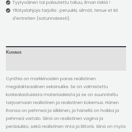
Tyytyväinen tai palautettu takuu, ilman riskiä !
Yllätyslahjoja tarjolla : peruukki, silmät,
tenue et kit
d'entretien
(satunnaisesti).
Kuvaus
Arvostelut (2)
Cynthia on markkinoiden paras realistinen
megalakteaalinen seksinukke. Se on valmistettu
korkealaatuisista materiaaleista ja se on suunniteltu
tarjoamaan realistinen ja realistinen kokemus. Hänen
ihonsa on pehmeä ja silkkinen, ja hänellä on hoikka ja
pehmeä vartalo. Siinä on realistinen vagina ja
peräaukko, sekä realistinen rinta ja klitoris. Siinä on myös