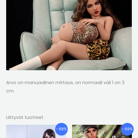
Arvo on manuaalinen mittaus, on normaali väli 1 on 3
cm.
Liittyvät tuotteet
Hintaluokka:
Hintaluokk
Tällä
Tällä
- 68%
- 69%
€669.77
€667.53
tuotteella
tuotte