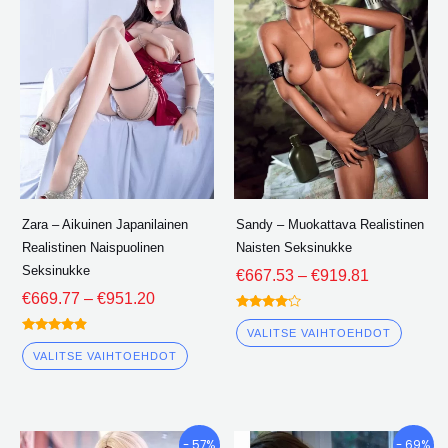
kautta
kautta
on
on
€951.20
€919.81
useita
useita
variantteja.
varian
Vaihtoehdot
Vaiht
voidaan
voida
valita
valita
tuotesivulle
tuotes
Zara – Aikuinen Japanilainen
Sandy – Muokattava Realistinen
Realistinen Naispuolinen
Naisten Seksinukke
Seksinukke
€
667.53
–
€
919.81
€
669.77
–
€
951.20
Arvioitu
4.00
VALITSE VAIHTOEHDOT
Arvioitu
ulos 5
4.75
VALITSE VAIHTOEHDOT
ulos 5
Hintaluokka:
Hintaluokk
Tällä
Tällä
- 57%
- 69%