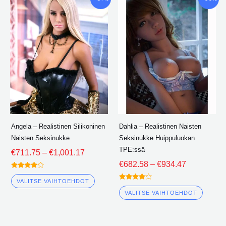
€711.75
€682.58
tuotteella
tuotte
kautta
kautta
on
on
€1,001.17
€934.47
useita
useita
variantteja.
varian
Vaihtoehdot
Vaiht
voidaan
voida
valita
valita
tuotesivulle
tuotes
Angela – Realistinen Silikoninen
Dahlia – Realistinen Naisten
Naisten Seksinukke
Seksinukke Huippuluokan
TPE:ssä
€
711.75
–
€
1,001.17
€
682.58
–
€
934.47
Arvioitu
4.00
VALITSE VAIHTOEHDOT
Arvioitu
ulos 5
4.00
VALITSE VAIHTOEHDOT
ulos 5