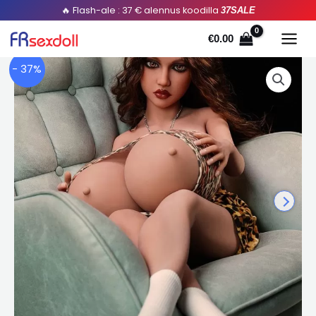
Siirry
🔥 Flash-ale : 37 € alennus koodilla
37SALE
sisältöön
€
0.00
- 37%