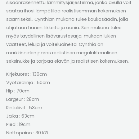
sisäänrakennettu lämmitysjärjestelmä, jonka avulla voit
säätää ihosi lämpötilaa realistisemman kokemuksen
saamiseksi.. Cynthian mukana tulee kaukosäädin, jolla
ohjataan hänen liikkeitä ja ääniä. Sen mukana tulee
myös täydellinen lisävarustesarja, mukaan lukien
vaatteet, leluja ja voiteluaineita. Cynthia on
markkinoiden paras realistinen megalakteaalinen
seksinukke ja tarjoaa elävän ja realistisen kokemuksen.
Kirjekuoret : 130cm
Vyötärölinja : 50cm
Hip : 70cm
Largeur
: 28cm
Rintaliivit : 53cm
Jalka : 63cm
Pied : 19cm
Nettopaino : 30 KG