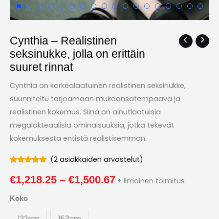
Cynthia – Realistinen
Cynthia
Hintaluokka:
seksinukke, jolla on erittäin
–
€1,218.25
suuret rinnat
Realistinen
seksinukke,
kautta
Cynthia on korkealaatuinen realistinen seksinukke,
jolla
suunniteltu tarjoamaan mukaansatempaava ja
€1,500.67
on
realistinen kokemus. Siinä on ainutlaatuisia
erittäin
megalakteaalisia ominaisuuksia, jotka tekevät
suuret
kokemuksesta entistä realistisemman.
rinnat
määrä
(
2
asiakkaiden arvostelut)
Arvioitu
2
5.00
ulos
€
1,218.25
–
€
1,500.67
+ Ilmainen toimitus
5
perusteella
asiakasarvostelut
Koko
132cm
153cm