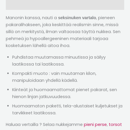
Arvostelut (2)
Manonin kanssa, nauti a
, pieneen
seksinuken vartalo
pakaralihakseen, joka keskittää realismin sinne, missä
sillä on merkitystä, ilman valtaosaa täyttä nukkea. Sen
pehmeä ja hypoallergeeninen materiaali tarjoaa
kosketuksen lähellä aitoa ihoa.
Puhdistaa muutamassa minuutissa ja säilyy
laatikossa tai laatikossa.
Kompakti muoto : vain muutaman kilon,
manipuloidaan yhdellä kädellä.
Kiinteät ja huomaamattomat pienet pakarat, sen
hienon linjan jatkuvuudessa.
Huomaamaton paketti, tela-alustaiset kuljetukset ja
tarvikkeet laatikossa.
Haluaa vertailla ? Selaa nukkejamme
pieni perse
,
torsot