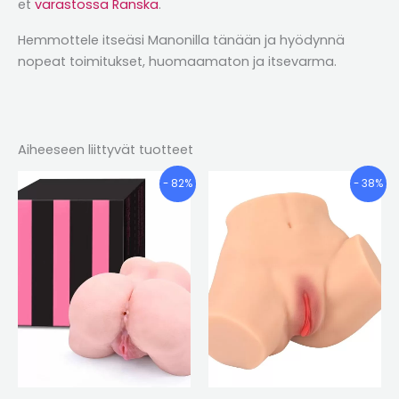
et
varastossa Ranska
.
Hemmottele itseäsi Manonilla tänään ja hyödynnä
nopeat toimitukset, huomaamaton ja itsevarma.
Aiheeseen liittyvät tuotteet
Alkuperäinen
Nykyinen
Alkuperäinen
Nykyinen
- 82%
- 38%
hinta
hinta
hinta
hinta
oli:
on:
oli:
on:
€253.90.
€45.90.
€127.00.
€78.61.