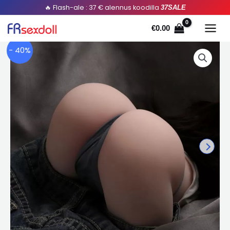
Siirry
🔥 Flash-ale : 37 € alennus koodilla
37SALE
sisältöön
€
0.00
- 40%