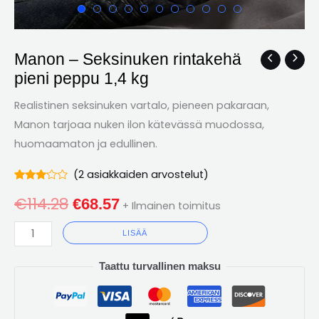
Manon – Seksinuken rintakehä
Manon
Alkuperäinen
Nykyinen
pieni peppu 1,4 kg
–
hinta
hinta
Seksinuken
Realistinen seksinuken vartalo, pieneen pakaraan,
rintakehä
oli:
on:
Manon tarjoaa nuken ilon kätevässä muodossa,
pieni
huomaamaton ja edullinen.
€114.28.
€68.57.
peppu
1,4
(
2
asiakkaiden arvostelut)
Arvioitu
2
kg
€
114.28
3.00
€
68.57
+ Ilmainen toimitus
ulos 5
määrä
perusteella
asiakkaiden
LISÄÄ
arvioita
Taattu turvallinen maksu