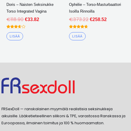
Doris – Naisten Seksinukke
Ophélie – Torso-Masturbaattori
Torso Integrated Vagina
Isoilla Rinnoilla
€
118.90
€
373.22
€
33.82
€
258.52
Arvioitu
Arvioitu
3.50
4.50
LISÄÄ
LISÄÄ
ulos 5
ulos 5
FRSexDoll — ranskalainen myymälä realistisia seksinukkeja
aikuisille. Lääketieteellinen silikoni & TPE, varastossa Ranskassa ja
Euroopassa, ilmainen toimitus ja 100 % huomaamaton.