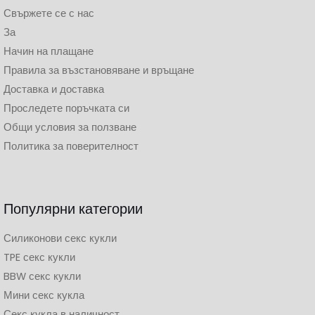
Свържете се с нас
За
Начин на плащане
Правила за възстановяване и връщане
Доставка и доставка
Проследете поръчката си
Общи условия за ползване
Политика за поверителност
Популярни категории
Силиконови секс кукли
TPE секс кукли
BBW секс кукли
Мини секс кукла
Секс кукла в наличност