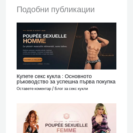
Подобни публикации
Купете секс кукла : Основното
ръководство за успешна първа покупка
Оставете коментар
/
Блог за секс кукли