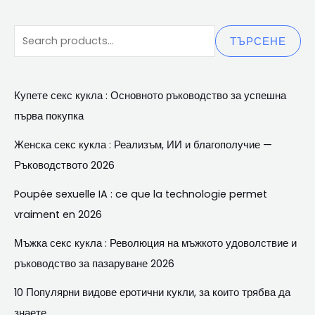
ТЪРСЕНЕ
Купете секс кукла : Основното ръководство за успешна
първа покупка
Женска секс кукла : Реализъм, ИИ и благополучие —
Ръководството 2026
Poupée sexuelle IA
:
ce que la technologie permet
vraiment en
2026
Мъжка секс кукла : Революция на мъжкото удоволствие и
ръководство за пазаруване 2026
10 Популярни видове еротични кукли, за които трябва да
знаете