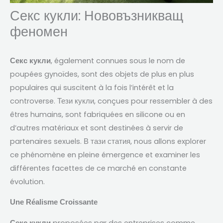
Секс кукли: Нововъзникващ
феномен
,
également connues sous le nom de
Секс кукли
poupées gynoïdes
,
sont des objets de plus en plus
populaires qui suscitent à la fois l’intérêt et la
controverse
. Тези кукли,
conçues pour ressembler à des
êtres humains
,
sont fabriquées en silicone ou en
d’autres matériaux et sont destinées à servir de
partenaires sexuels
. В тази статия,
nous allons explorer
ce phénomène en pleine émergence et examiner les
différentes facettes de ce marché en constante
évolution
.
Une Réalisme Croissante