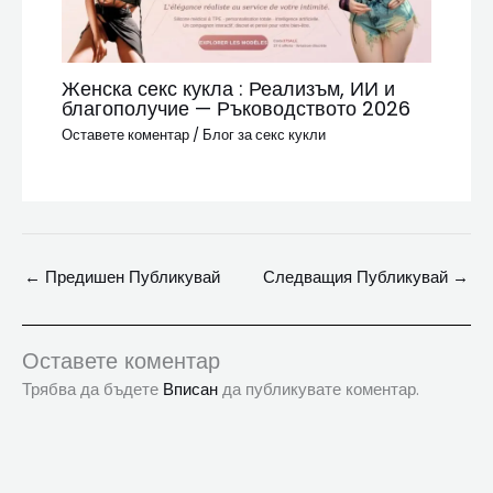
Женска секс кукла : Реализъм, ИИ и
благополучие — Ръководството 2026
Оставете коментар
/
Блог за секс кукли
←
Предишен Публикувай
Следващия Публикувай
→
Оставете коментар
Трябва да бъдете
Вписан
да публикувате коментар.