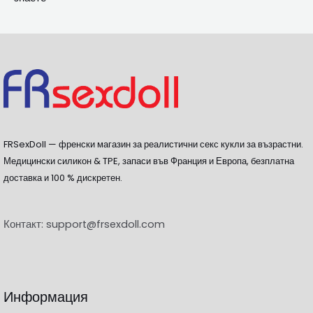
FRSexDoll — френски магазин за реалистични секс кукли за възрастни.
Медицински силикон & TPE, запаси във Франция и Европа, безплатна
доставка и 100 % дискретен.
Контакт:
support@frsexdoll.com
Информация