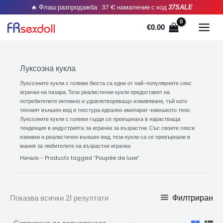
Сортирани
Преминете
🔥 Флаш разпродажба : 37 € намаление с код
37SALE
по
популярност
към
€
0.00
съдържанието
Луксозна кукла
Луксозните кукли с големи бюста са едни от най-популярните секс
играчки на пазара. Тези реалистични кукли предоставят на
потребителите интимно и удовлетворяващо изживяване, тъй като
техният външен вид и текстура идеално имитират човешкото тяло.
Луксозните кукли с големи гърди се превърнаха в нарастваща
тенденция в индустрията за играчки за възрастни. Със своите секси
извивки и реалистичен външен вид, тези кукли са се превърнали в
мания за любителите на възрастни играчки.
Начало
-
Products tagged “Poupée de luxe
”
Филтриран
Показва всички 21 резултати