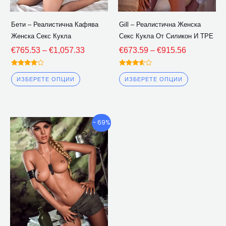
бъдат
бъдат
избрани
избрани
Бети – Реалистична Кафява
Gill – Реалистична Женска
на
на
Женска Секс Кукла
Секс Кукла От Силикон И TPE
страницата
страницат
€
765.53
–
€
1,057.33
€
673.59
–
€
915.56
на
на
продукта
продукта
Оценена
Оценена
3.75
3.50
ИЗБЕРЕТЕ ОПЦИИ
ИЗБЕРЕТЕ ОПЦИИ
извън 5
извън 5
Ценови
Този
- 69%
диапазон:
продукт
€667.53
има
през
множество
€919.81
варианти.
Опциите
могат
да