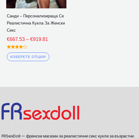
бъдат
избрани
Санди – Персонализираща Се
на
Реалистична Кукла За Женски
страницата
Секс
на
€
667.53
–
€
919.81
продукта
Оценена
4.00
ИЗБЕРЕТЕ ОПЦИИ
извън 5
FRSexDoll — френски магазин за реалистични секс кукли за възрастни.