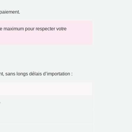
 paiement
.
re maximum pour respecter votre
nt
,
sans longs délais d’importation
:
e