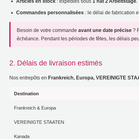
Articles en stock
:
expédiés sous
1 hat 2 Arbeitstage
.
Commandes personnalisées
:
le délai de fabrication
Besoin de votre commande
avant une date précise
?
échéance
.
Pendant les périodes de fêtes
,
les délais peu
2.
Délais de livraison estimés
Nos entrepôts en
Frankreich, Europa, VEREINIGTE ST
Destination
Frankreich & Europa
VEREINIGTE STAATEN
Kanada