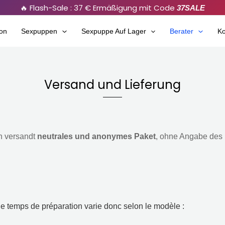
🔥 Flash-Sale : 37 € Ermäßigung mit Code
37SALE
on
Sexpuppen
Sexpuppe Auf Lager
Berater
Ko
Versand und Lieferung
n versandt
neutrales und anonymes Paket
, ohne Angabe des 
le temps de préparation varie donc selon le modèle
: