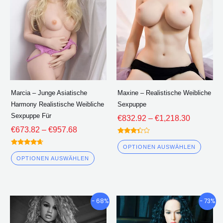
mehrere
mehre
Varianten.
Varian
Die
Die
Optionen
Optio
können
könne
auf
auf
der
der
Marcia – Junge Asiatische
Maxine – Realistische Weibliche
Produktseite
Produk
Harmony Realistische Weibliche
Sexpuppe
ausgewählt
ausge
Sexpuppe Für
€
832.92
–
€
1,218.30
werden
werde
€
673.82
–
€
957.68
Bewertet
3.25
OPTIONEN AUSWÄHLEN
Bewertet
von 5
4.50
OPTIONEN AUSWÄHLEN
von 5
Preisklasse:
Preisklas
Dieses
Diese
- 68%
- 73%
€768.20
€764.40
Produkt
Produ
durch
durch