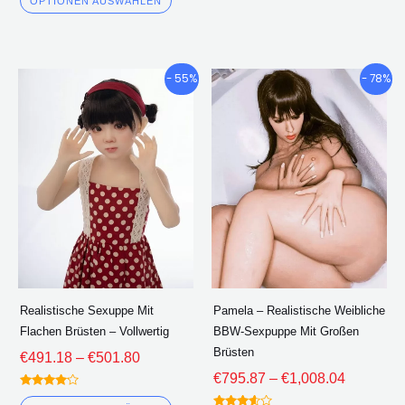
OPTIONEN AUSWÄHLEN
von 5
Preisklasse:
Preisklas
Dieses
Diese
- 55%
- 78%
€491.18
€795.87
Produkt
Produ
durch
durch
hat
hat
€501.80
€1,008.0
mehrere
mehre
Varianten.
Varian
Die
Die
Optionen
Optio
können
könne
auf
auf
der
der
Realistische Sexuppe Mit
Pamela – Realistische Weibliche
Produktseite
Produk
Flachen Brüsten – Vollwertig
BBW-Sexpuppe Mit Großen
ausgewählt
ausge
Brüsten
€
491.18
–
€
501.80
werden
werde
€
795.87
–
€
1,008.04
Bewertet