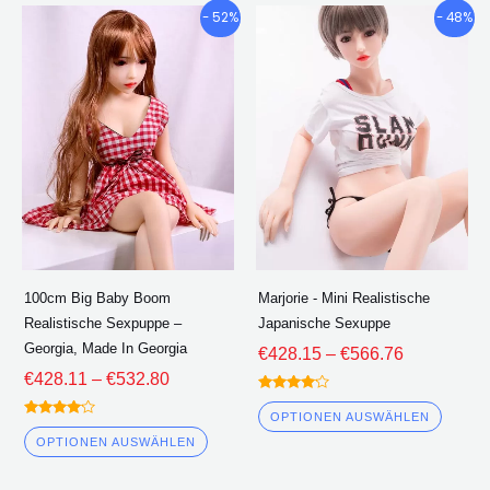
Preisklasse:
Preisklasse
Dieses
Diese
- 52%
- 48%
€428.11
€428.15
Produkt
Produ
durch
durch
hat
hat
€532.80
€566.76
mehrere
mehre
Varianten.
Varian
Die
Die
Optionen
Optio
können
könne
auf
auf
der
der
100cm Big Baby Boom
Marjorie - Mini Realistische
Produktseite
Produk
Realistische Sexpuppe –
Japanische Sexuppe
ausgewählt
ausge
Georgia, Made In Georgia
€
428.15
–
€
566.76
werden
werde
€
428.11
–
€
532.80
Bewertet
4.00
OPTIONEN AUSWÄHLEN
Bewertet
von 5
4.00
OPTIONEN AUSWÄHLEN
von 5