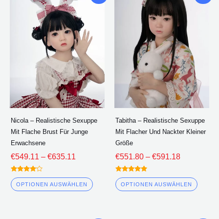
€549.11
€551.80
Produkt
Produ
durch
durch
hat
hat
€635.11
€591.18
mehrere
mehre
Varianten.
Varian
Die
Die
Optionen
Optio
können
könne
auf
auf
der
der
Nicola – Realistische Sexuppe
Tabitha – Realistische Sexuppe
Produktseite
Produk
Mit Flache Brust Für Junge
Mit Flacher Und Nackter Kleiner
ausgewählt
ausge
Erwachsene
Größe
werden
werde
€
549.11
–
€
635.11
€
551.80
–
€
591.18
Bewertet
Bewertet
4.00
5.00
OPTIONEN AUSWÄHLEN
OPTIONEN AUSWÄHLEN
von 5
von 5