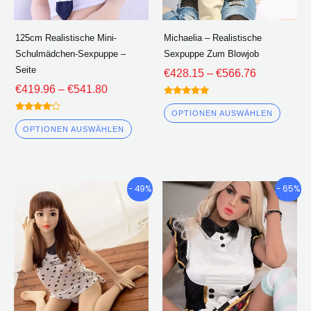
auf
auf
der
der
125cm Realistische Mini-
Michaelia – Realistische
Produktseite
Produk
Schulmädchen-Sexpuppe –
Sexpuppe Zum Blowjob
ausgewählt
ausge
Seite
€
428.15
–
€
566.76
werden
werde
€
419.96
–
€
541.80
Bewertet
5.00
OPTIONEN AUSWÄHLEN
Bewertet
von 5
4.00
OPTIONEN AUSWÄHLEN
von 5
Preisklasse:
Preisklas
Dieses
Diese
- 49%
- 65%
€427.50
€714.32
Produkt
Produ
durch
durch
hat
hat
€562.59
€1,005.1
mehrere
mehre
Varianten.
Varian
Die
Die
Optionen
Optio