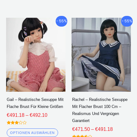
Preisklasse:
Preisklasse
Dieses
Diese
- 55%
- 55%
€491.18
€471.50
Produkt
Produ
durch
durch
hat
hat
€492.10
€491.18
mehrere
mehre
Varianten.
Varian
Die
Die
Optionen
Optio
können
könne
auf
auf
der
der
Gail – Realistische Sexuppe Mit
Rachel – Realistische Sexuppe
Produktseite
Produk
Flache Brust Für Kleine Größen
Mit Flacher Brust 100 Cm –
ausgewählt
ausge
Realismus Und Vergnügen
€
491.18
–
€
492.10
werden
werde
Garantiert
Bewertet
€
471.50
–
€
491.18
3.00
OPTIONEN AUSWÄHLEN
von 5