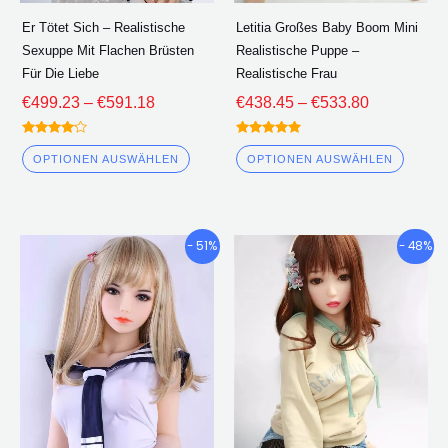
der
der
Er Tötet Sich – Realistische
Letitia Großes Baby Boom Mini
Produktseite
Produk
Sexuppe Mit Flachen Brüsten
Realistische Puppe –
ausgewählt
ausge
Für Die Liebe
Realistische Frau
werden
werde
€
499.23
–
€
591.18
€
438.45
–
€
533.80
Bewertet
Bewertet
4.00
5.00
OPTIONEN AUSWÄHLEN
OPTIONEN AUSWÄHLEN
von 5
von 5
Preisklasse:
Preisklasse
Dieses
Diese
- 51%
- 48%
€419.96
€428.15
Produkt
Produ
durch
durch
hat
hat
€541.80
€566.76
mehrere
mehre
Varianten.
Varian
Die
Die
Optionen
Optio
können
könne