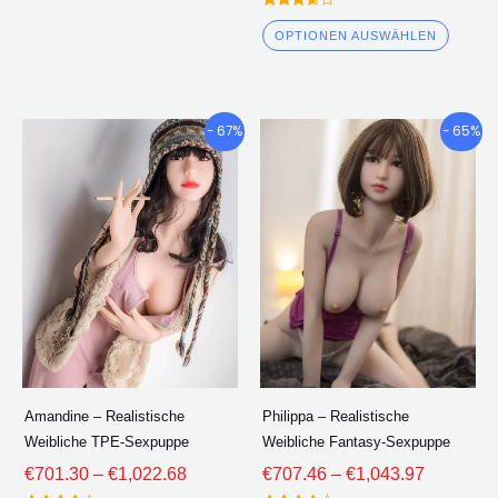
Bewertet
3.50
OPTIONEN AUSWÄHLEN
von 5
Preisklasse:
Preisklas
Dieses
Diese
- 67%
- 65%
€701.30
€707.46
Produkt
Produ
durch
durch
hat
hat
€1,022.68
€1,043.9
mehrere
mehre
Varianten.
Varian
Die
Die
Optionen
Optio
können
könne
auf
auf
der
der
Amandine – Realistische
Philippa – Realistische
Produktseite
Produk
Weibliche TPE-Sexpuppe
Weibliche Fantasy-Sexpuppe
ausgewählt
ausge
€
701.30
–
€
1,022.68
€
707.46
–
€
1,043.97
werden
werde