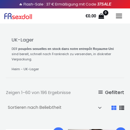
Sortiert
Zum
🔥 Flash-Sale : 37 € Ermäßigung mit Code
37SALE
durch
Popularität
Inhalt
€
0.00
springen
UK-Lager
DER
poupées sexuelles en stock dans notre entrepôt Royaume-Uni
sind bereit, schnell nach Frankreich zu versenden, in diskreter
Verpackung.
Heim
-
UK-Lager
Gefiltert
Zeigen 1–60 von 196 Ergebnisse