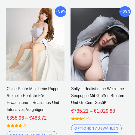
Preisklasse:
Preisklas
Dieses
Diese
- 59%
- 69%
€358.96
€735.21
Produkt
Produ
durch
durch
hat
hat
€483.72
€1,029.8
mehrere
mehre
Varianten.
Varian
Die
Die
Optionen
Optio
können
könne
auf
auf
der
der
Chloe Petite Mini Liebe Puppe
Sally – Realistische Weibliche
Produktseite
Produk
Sexuelle Realiste Für
Sexpuppe Mit Großen Brüsten
ausgewählt
ausge
Erwachsene – Realismus Und
Und Großem Gesäß
werden
werde
Intensives Vergnügen
€
735.21
–
€
1,029.88
€
358.96
–
€
483.72
Bewertet
3.25
OPTIONEN AUSWÄHLEN
Bewertet
von 5
3.50