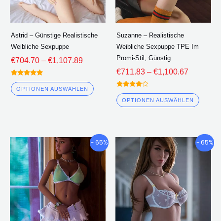
können
könne
auf
auf
der
der
Astrid – Günstige Realistische
Suzanne – Realistische
Produktseite
Produk
Weibliche Sexpuppe
Weibliche Sexpuppe TPE Im
ausgewählt
ausge
Promi-Stil, Günstig
€
704.70
–
€
1,107.89
werden
werde
€
711.83
–
€
1,100.67
Bewertet
5.00
OPTIONEN AUSWÄHLEN
Bewertet
von 5
4.00
OPTIONEN AUSWÄHLEN
von 5
Preisklasse:
Preisklas
Dieses
Diese
- 65%
- 65%
€726.51
€711.80
Produkt
Produ
durch
durch
hat
hat
€1,107.82
€1,110.0
mehrere
mehre
Varianten.
Varian
Die
Die