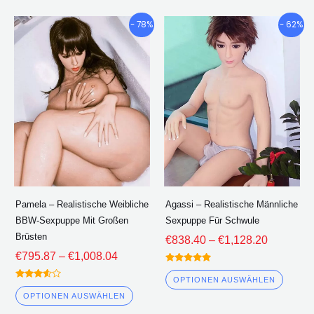
Preisklasse:
Preisklas
Dieses
Diese
- 78%
- 62%
€795.87
€838.40
Produkt
Produ
durch
durch
hat
hat
€1,008.04
€1,128.2
mehrere
mehre
Varianten.
Varian
Die
Die
Optionen
Optio
können
könne
auf
auf
der
der
Pamela – Realistische Weibliche
Agassi – Realistische Männliche
Produktseite
Produk
BBW-Sexpuppe Mit Großen
Sexpuppe Für Schwule
ausgewählt
ausge
Brüsten
€
838.40
–
€
1,128.20
werden
werde
€
795.87
–
€
1,008.04
Bewertet
5.00
OPTIONEN AUSWÄHLEN
Bewertet
von 5
3.50
OPTIONEN AUSWÄHLEN
von 5