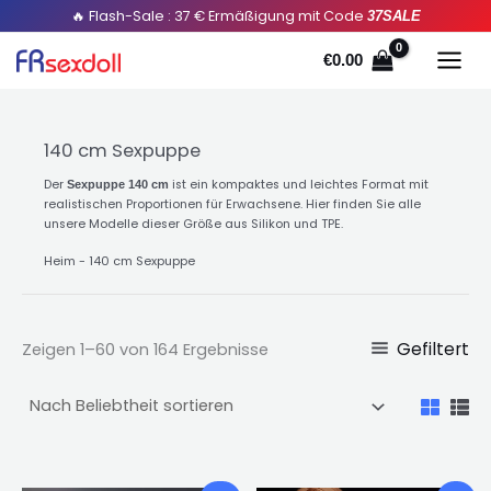
Sortiert
Zum
🔥 Flash-Sale : 37 € Ermäßigung mit Code
37SALE
durch
Popularität
Inhalt
€
0.00
springen
140 cm Sexpuppe
Der
ist ein kompaktes und leichtes Format mit
Sexpuppe 140 cm
realistischen Proportionen für Erwachsene. Hier finden Sie alle
unsere Modelle dieser Größe aus Silikon und TPE.
Heim
-
140 cm Sexpuppe
Gefiltert
Zeigen 1–60 von 164 Ergebnisse