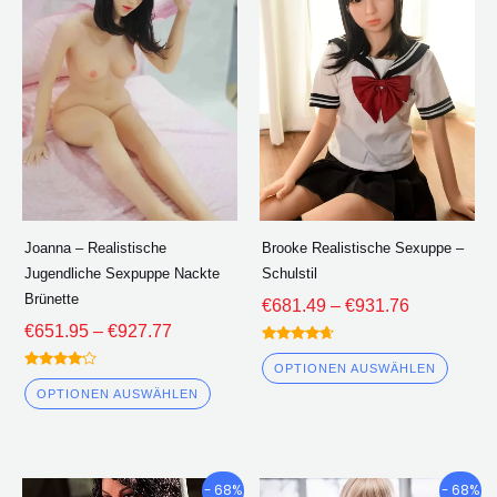
durch
durch
hat
hat
€927.77
€931.76
mehrere
mehre
Varianten.
Varian
Die
Die
Optionen
Optio
können
könne
auf
auf
der
der
Joanna – Realistische
Brooke Realistische Sexuppe –
Produktseite
Produk
Jugendliche Sexpuppe Nackte
Schulstil
ausgewählt
ausge
Brünette
€
681.49
–
€
931.76
werden
werde
€
651.95
–
€
927.77
Bewertet
4.50
OPTIONEN AUSWÄHLEN
Bewertet
von 5
4.00
OPTIONEN AUSWÄHLEN
von 5
Preisklasse:
Preisklasse
Dieses
Diese
- 68%
- 68%