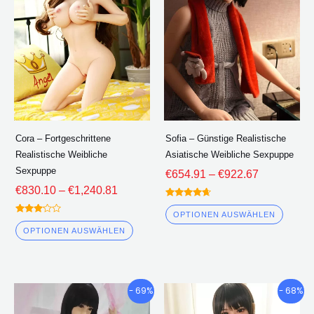
€1,240.81
€922.67
mehrere
mehre
Varianten.
Varian
Die
Die
Optionen
Optio
können
könne
auf
auf
der
der
Cora – Fortgeschrittene
Sofia – Günstige Realistische
Produktseite
Produk
Realistische Weibliche
Asiatische Weibliche Sexpuppe
ausgewählt
ausge
Sexpuppe
€
654.91
–
€
922.67
werden
werde
€
830.10
–
€
1,240.81
Bewertet
4.50
OPTIONEN AUSWÄHLEN
Bewertet
von 5
3.00
OPTIONEN AUSWÄHLEN
von 5
Preisklasse:
Preisklasse
Dieses
Diese
- 69%
- 68%
€651.95
€681.49
Produkt
Produ