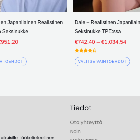
nen Japanilainen Realistinen
Dale – Realistinen Japanilai
n Seksinukke
Seksinukke TPE:ssä
€
951.20
€
742.40
–
€
1,034.54
Arvioitu
4.25
AIHTOEHDOT
VALITSE VAIHTOEHDOT
ulos 5
Tiedot
Ota yhteyttä
Noin
ikuisille. Lääketieteellinen