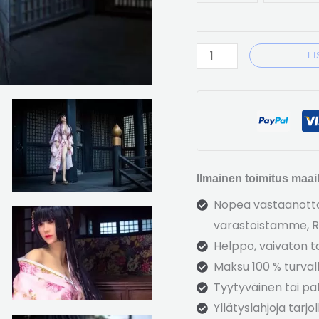
L
Ilmainen toimitus maail
Nopea vastaanotto 
varastoistamme, R
Helppo, vaivaton t
Maksu 100 % turvall
Tyytyväinen tai pal
Yllätyslahjoja tarjol