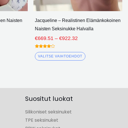
nen Naisten
Jacqueline – Realistinen Elämänkokoinen
Naisten Seksinukke Halvalla
€
669.51
–
€
922.32
Arvioitu
4.00
VALITSE VAIHTOEHDOT
ulos 5
Suositut luokat
Silikoniset seksinuket
TPE seksinuket