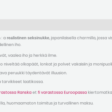
 : a
, japanilaisella charmilla, jossa 
realistinen seksinukke
ellinen iho.
vät, vaalea iho ja herkkä ilme.
veltää olkapäät, lonkat ja polvet vakaisiin ja monipuolis
ava peruukki täydentävät illuusion.
 tarvikkeet laatikossa.
rastossa Ranska
et
fi varastossa Euroopassa
kiertomatka
lla, huomaamaton toimitus ja turvallinen maksu.