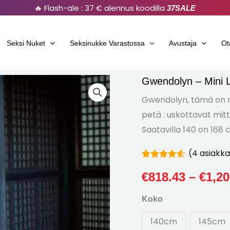
🔥 Flash-ale : 37 € alennus koodilla
37SALE
Seksi Nuket
Seksinukke Varastossa
Avustaja
Ot
Gwendolyn – Mini L
Gwendolyn
–
Gwendolyn, tämä on rea
Mini
petä : uskottavat mitt
Love
Saatavilla 140 on 168 
Japanin
(
4
asiakka
realistinen
Arvioitu
4
naisseksinukke
4.50
€
818.43
ulos
–
€
1,20
5
määrä
perusteella
Koko
asiakkaiden
arvioita
140cm
145cm