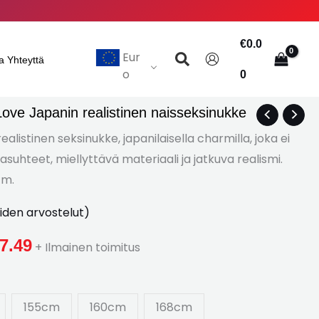
€
0.0
Hae
Eur
a Yhteyttä
o
0
ove Japanin realistinen naisseksinukke
Hintaluokka:
listinen seksinukke, japanilaisella charmilla, joka ei
€818.43
asuhteet, miellyttävä materiaali ja jatkuva realismi.
cm.
kautta
€1,207.49
iden arvostelut)
7.49
+ Ilmainen toimitus
155cm
160cm
168cm