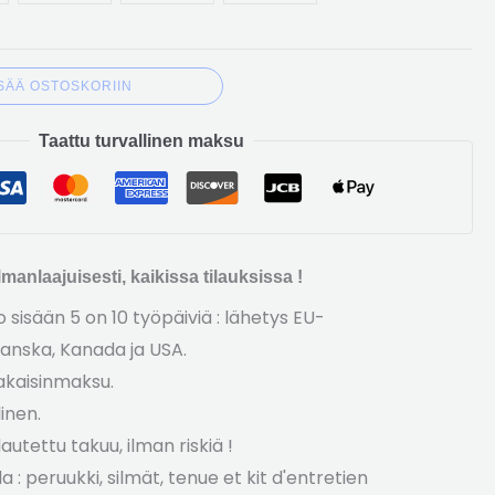
ISÄÄ OSTOSKORIIN
Taattu turvallinen maksu
manlaajuisesti, kaikissa tilauksissa !
sisään 5 on 10 työpäiviä : lähetys EU-
anska, Kanada ja USA.
akaisinmaksu.
inen.
autettu takuu, ilman riskiä !
la : peruukki, silmät,
tenue et kit d'entretien