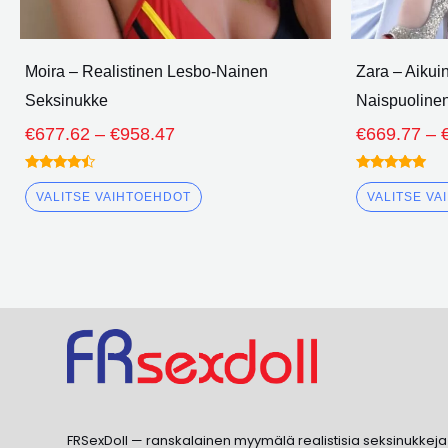
Moira – Realistinen Lesbo-Nainen
Zara – Aikui
Seksinukke
Naispuoline
€
677.62
–
€
958.47
€
669.77
–
Arvioitu
Arvioitu
4.25
4.75
VALITSE VAIHTOEHDOT
VALITSE V
ulos 5
ulos 5
FRSexDoll — ranskalainen myymälä realistisia seksinukkeja a