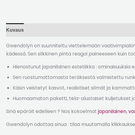
Kuvaus
Arvostelut (4)
Gwendolyn on suunniteltu viettelemään vaativimpiakin
kädessä. Sen silkkinen pinta reagoi paineeseen kuin tod
Hienostunut japanilainen estetiikka : ominaisuuksia e
Sen ruostumattomasta teräksestä valmistettu runko ni
Käsin veistetyt kasvot, realistiset silmät ja kammatt
Huomaamaton paketti, tela-alustaiset kuljetukset ja
Sinä epäröit edelleen ? Nos kokoelmat
japanilainen
,
va
Gwendolyn odottaa sinua : tilaa muutamalla klikkaukse