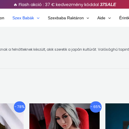
🔥 Flash akció : 37 € kedvezmény kóddal
37SALE
on
Szex Babák
Szexbaba Raktáron
Aide
Érint
oknak a felnőtteknek készült, akik szeretik a japán kultúrát. Valósághű tapint
Árkategória:
Árkategória:
Ennek
Ennek
- 78%
- 65%
€795.87
€724.10
a
a
keresztül
keresztül
terméknek
terméknek
€1,008.04
€1,013.28