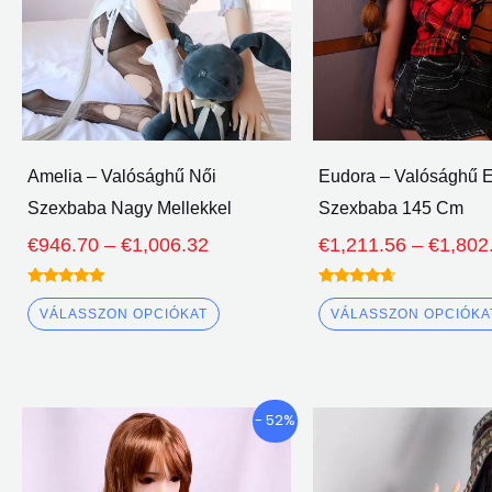
A
lehetőségeket
a
termékoldalon
lehet
választani
Amelia – Valósághű Női
Eudora – Valósághű E
Szexbaba Nagy Mellekkel
Szexbaba 145 Cm
€
946.70
–
€
1,006.32
€
1,211.56
–
€
1,802
Névleges
Névleges
5.00
4.50
VÁLASSZON OPCIÓKAT
VÁLASSZON OPCIÓKA
ki 5
ki 5
Árkategória:
Ennek
- 52%
€428.11
a
keresztül
terméknek