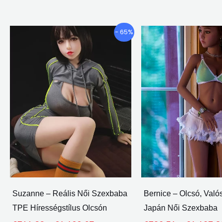
Árkategória:
Ennek
- 65%
€711.83
a
keresztül
terméknek
€1,100.67
több
változata
van.
A
lehetőségeket
a
termékoldalon
lehet
választani
Suzanne – Reális Női Szexbaba
Bernice – Olcsó, Val
TPE Hírességstílus Olcsón
Japán Női Szexbaba