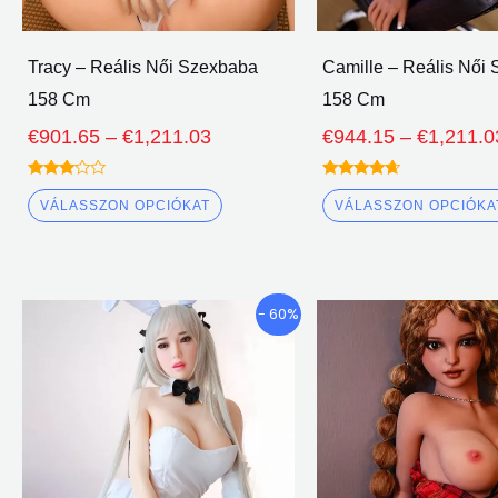
lehet
választani
Tracy – Reális Női Szexbaba
Camille – Reális Női
158 Cm
158 Cm
€
901.65
–
€
1,211.03
€
944.15
–
€
1,211.0
Névleges
Névleges
3.00
4.50
VÁLASSZON OPCIÓKAT
VÁLASSZON OPCIÓKA
ki 5
ki 5
Árkategória:
Ennek
- 60%
€946.70
a
keresztül
terméknek
€1,006.32
több
változata
van.