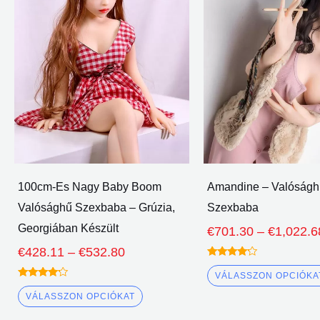
€532.80
több
változata
van.
A
lehetőségeket
a
termékoldalon
lehet
választani
100cm-Es Nagy Baby Boom
Amandine – Valóságh
Valósághű Szexbaba – Grúzia,
Szexbaba
Georgiában Készült
€
701.30
–
€
1,022.6
€
428.11
–
€
532.80
Névleges
4.00
VÁLASSZON OPCIÓKA
ki 5
Névleges
4.00
VÁLASSZON OPCIÓKAT
ki 5