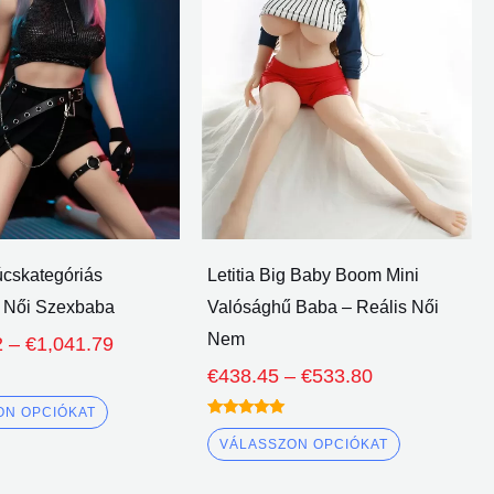
több
több
változata
változata
van.
van.
A
A
lehetőségeket
lehetőség
a
a
termékoldalon
termékold
lehet
lehet
választani
választani
úcskategóriás
Letitia Big Baby Boom Mini
 Női Szexbaba
Valósághű Baba – Reális Női
Nem
2
–
€
1,041.79
€
438.45
–
€
533.80
ON OPCIÓKAT
Névleges
5.00
VÁLASSZON OPCIÓKAT
ki 5