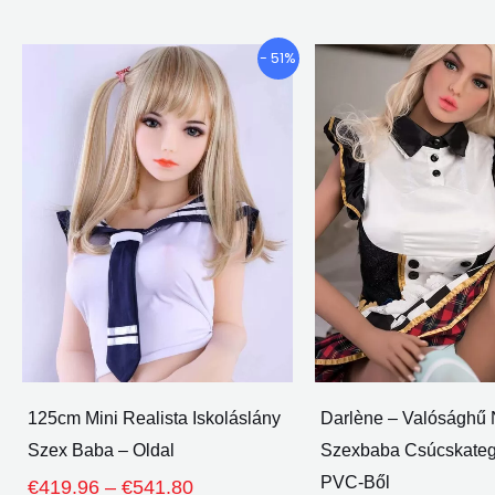
Árkategória:
Ennek
- 51%
€419.96
a
keresztül
terméknek
€541.80
több
változata
van.
A
lehetőségeket
a
termékoldalon
lehet
választani
125cm Mini Realista Iskoláslány
Darlène – Valósághű 
Szex Baba – Oldal
Szexbaba Csúcskateg
PVC-Ből
€
419.96
–
€
541.80