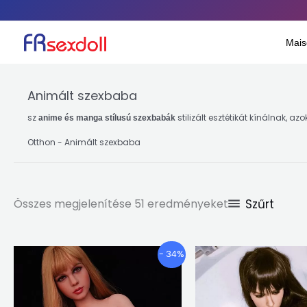
A
Ugrás
népszerűség
szerint
a
rendezve
Mais
tartalomra
Animált szexbaba
sz
stilizált esztétikát kínálnak, az
anime és manga stílusú szexbabák
Otthon
-
Animált szexbaba
Szűrt
Összes megjelenítése 51 eredményeket
Árkategória:
Ennek
- 34%
€1,282.23
a
keresztül
terméknek
€1,500.67