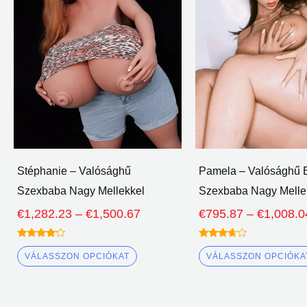
több
változata
van.
A
lehetőségeket
a
termékoldalon
lehet
választani
Stéphanie – Valósághű
Pamela – Valósághű
Szexbaba Nagy Mellekkel
Szexbaba Nagy Melle
€
1,282.23
–
€
1,500.67
€
795.87
–
€
1,008.0
Névleges
Névleges
4.00
3.50
VÁLASSZON OPCIÓKAT
VÁLASSZON OPCIÓKA
ki 5
ki 5