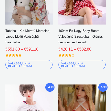
van.
van
A
A
lehetőségeket
le
a
a
termékoldalon
te
Tabitha – Kis Méretű Meztelen,
100cm-Es Nagy Baby Boom
lehet
leh
Lapos Mellű Valósághű
Valósághű Szexbaba – Grúzia,
választani
vál
Szexbaba
Georgiában Készült
€
551.80
–
€
591.18
€
428.11
–
€
532.80
Névleges
Névleges
5.00
4.00
VÁLASSZA KI A
VÁLASSZA KI A
ki 5
ki 5
BEÁLLÍTÁSOKAT
BEÁLLÍTÁSOKAT
Árkategória:
Árkategória
Ennek
En
- 48%
- 53%
€428.15
€418.94
a
a
keresztül
keresztül
terméknek
te
€566.76
€521.18
több
tö