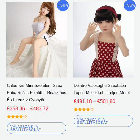
Árkategória:
Árkategória
Ennek
En
- 59%
- 55%
€358.96
€491.18
a
a
keresztül
keresztül
terméknek
te
€483.72
€501.80
több
tö
változata
vá
van.
van
A
A
lehetőségeket
le
a
a
termékoldalon
te
Chloe Kis Mini Szerelem Szex
Deirdre Valósághű Szexbaba
lehet
leh
Baba Reális Felnőtt – Realizmus
Lapos Mellekkel – Teljes Méret
választani
vál
És Intenzív Gyönyör
€
491.18
–
€
501.80
€
358.96
–
€
483.72
Névleges
4.00
VÁLASSZA KI A
Névleges
ki 5
BEÁLLÍTÁSOKAT
3.50
VÁLASSZA KI A
ki 5
BEÁLLÍTÁSOKAT