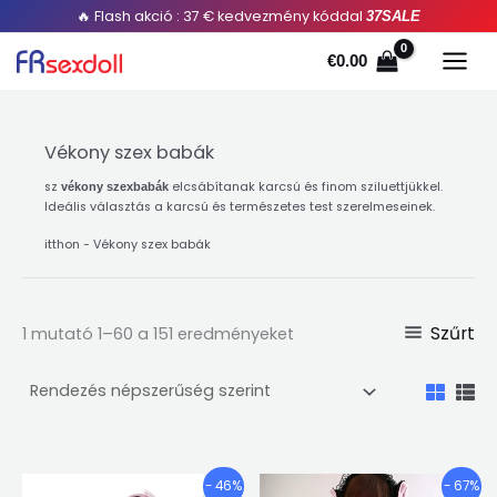
A
Ugrás
🔥 Flash akció : 37 € kedvezmény kóddal
37SALE
népszerűség
szerint
a
rendezve
€
0.00
tartalomra
Vékony szex babák
sz
elcsábítanak karcsú és finom sziluettjükkel.
vékony szexbabák
Ideális választás a karcsú és természetes test szerelmeseinek.
itthon
-
Vékony szex babák
Szűrt
1 mutató 1–60 a 151 eredményeket
Árkategória:
Árkategória
Ennek
En
- 46%
- 67%