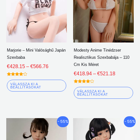
változata
vá
van.
van
A
A
lehetőségeket
le
a
a
termékoldalon
te
Marjorie – Mini Valósághű Japán
Modesty Anime Tinédzser
lehet
leh
Szexbaba
Realisztikus Szexbabája – 110
választani
vál
Cm Kis Méret
€
428.15
–
€
566.76
€
418.94
–
€
521.18
Névleges
4.00
VÁLASSZA KI A
Névleges
ki 5
BEÁLLÍTÁSOKAT
4.00
VÁLASSZA KI A
ki 5
BEÁLLÍTÁSOKAT
Árkategória:
Árkategória
Ennek
En
- 55%
- 55%
€491.18
€491.18
a
a
keresztül
keresztül
terméknek
te