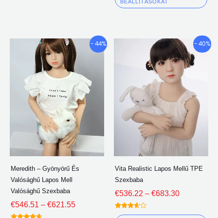
ki 5
BEÁLLÍTÁSOKAT
Árkategória:
Árkategória
Ennek
En
- 44%
- 40%
€546.51
€536.22
a
a
keresztül
keresztül
terméknek
te
€621.55
€683.30
több
tö
változata
vá
van.
van
A
A
lehetőségeket
le
a
a
termékoldalon
te
Meredith – Gyönyörű És
Vita Realistic Lapos Mellű TPE
lehet
leh
Valósághű Lapos Mell
Szexbaba
választani
vál
Valósághű Szexbaba
€
536.22
–
€
683.30
€
546.51
–
€
621.55
Névleges