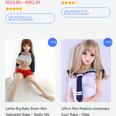
€
512.60
–
€
652.30
Névleges
4.00
VÁLASSZA KI A
Névleges
ki 5
BEÁLLÍTÁSOKAT
4.50
VÁLASSZA KI A
ki 5
BEÁLLÍTÁSOKAT
Árkategória:
Árkategória
Ennek
En
- 51%
- 51%
€438.45
€419.96
a
a
keresztül
keresztül
terméknek
te
€533.80
€541.80
több
tö
változata
vá
van.
van
A
A
lehetőségeket
le
a
a
termékoldalon
te
Letitia Big Baby Boom Mini
125cm Mini Realista Iskoláslány
lehet
leh
Valósághű Baba – Reális Női
Szex Baba – Oldal