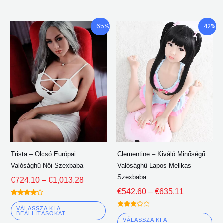
Árkategória:
Árkategória
Ennek
En
- 65%
- 42%
€724.10
€542.60
a
a
keresztül
keresztül
terméknek
te
€1,013.28
€635.11
több
tö
változata
vá
van.
van
A
A
lehetőségeket
le
a
a
termékoldalon
te
Trista – Olcsó Európai
Clementine – Kiváló Minőségű
lehet
leh
Valósághű Női Szexbaba
Valósághű Lapos Mellkas
választani
vál
Szexbaba
€
724.10
–
€
1,013.28
€
542.60
–
€
635.11
Névleges
4.00
VÁLASSZA KI A
Névleges
ki 5
BEÁLLÍTÁSOKAT
3.00
VÁLASSZA KI A