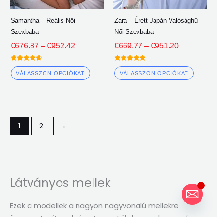
a
a
termékoldalon
termék
Samantha – Reális Női
Zara – Érett Japán Valósághű
lehet
lehet
Szexbaba
Női Szexbaba
választani
válasz
€
676.87
–
€
952.42
€
669.77
–
€
951.20
Névleges
Névleges
4.50
4.75
VÁLASSZON OPCIÓKAT
VÁLASSZON OPCIÓKAT
ki 5
ki 5
1
2
→
Látványos mellek
1
Ezek a modellek a nagyon nagyvonalú mellekre