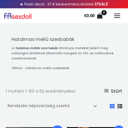
A
Ugrás
🔥 Flash akció : 37 € kedvezmény kóddal
37SALE
népszerűség
szerint
a
rendezve
€
0.00
tartalomra
Hatalmas mellű szexbabák
sz
látványos melleket jelenít meg
hatalmas mellek szex babák
valósághű érintéssel. Maximális hangerő az XXL-es mellszobrok
szerelmeseinek.
Otthon
-
Hatalmas mellű szexbabák
Szűrt
1 mutató 1–60 a 62 eredményeket