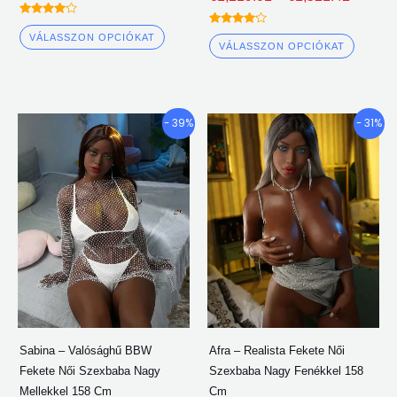
Névleges
Névleges
4.00
VÁLASSZON OPCIÓKAT
4.00
ki 5
VÁLASSZON OPCIÓKAT
ki 5
Árkategória:
Árkateg
Ennek
Ennek
- 39%
- 31%
€1,628.80
€1,596
a
a
keresztül
kereszt
terméknek
termé
€1,892.30
€1,853
több
több
változata
változ
van.
van.
A
A
lehetőségeket
lehető
a
a
termékoldalon
termék
Sabina – Valósághű BBW
Afra – Realista Fekete Női
lehet
lehet
Fekete Női Szexbaba Nagy
Szexbaba Nagy Fenékkel 158
választani
válasz
Mellekkel 158 Cm
Cm