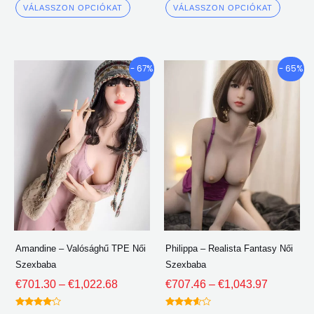
3.50
5.00
VÁLASSZON OPCIÓKAT
VÁLASSZON OPCIÓKAT
ki 5
ki 5
Árkategória:
Árkategór
Ennek
Ennek
- 67%
- 65%
€701.30
€707.46
a
a
keresztül
keresztül
terméknek
termé
€1,022.68
€1,043.9
több
több
változata
változ
van.
van.
A
A
lehetőségeket
lehető
a
a
termékoldalon
termék
Amandine – Valósághű TPE Női
Philippa – Realista Fantasy Női
lehet
lehet
Szexbaba
Szexbaba
választani
válasz
€
701.30
–
€
1,022.68
€
707.46
–
€
1,043.97