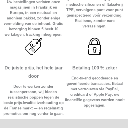
van 150 heeft 168 cm.
Uw bestellingen verlaten onze
medische siliconen of ftalaatvrij
magazijnen in Frankrijk en
Op onderwerp
:
siliconen
of
TPE
.
TPE, vervolgens punt voor punt
Europa, in een neutraal en
geïnspecteerd vóór verzending.
Op lichaamstype
:
realistisch
,
bochtig
,
dun
of
BBW
.
anoniem pakket, zonder enige
Realisme, zonder nare
vermelding van de inhoud. Gratis
Op geslacht
: vrouwelijke modellen,
mannelijke
verrassingen.
bezorging binnen 5 heeft 10
sekspop
of
transseksueel
.
werkdagen, tracking inbegrepen.
Bij de borst
enz
door billen
om elk detail aan te passen
aan uw voorkeuren.
Siliconen of TPE : welk materiaal je moet kiezen ?
De juiste prijs, het hele jaar
Betaling 100 % zeker
De
TPE
verleid door zijn zachtheid en betaalbare prijs : het is
door
End-to-end gecodeerde en
ideaal voor een
goedkope sekspop
zonder het realisme op te
geverifieerde transacties. Betaal
Door te werken zonder
geven. De
siliconen
, steviger en hittebestendiger, biedt
met vertrouwen via PayPal,
tussenpersoon, wij bieden
creditcard of Apple Pay: uw
ultragedetailleerde huidweergave en vereenvoudigd
realistische poppen tegen de
financiële gegevens worden nooit
beste prijs-kwaliteitverhouding op
onderhoud. Beide materialen zijn veilig voor de huid ; uw
opgeslagen.
de Franse markt — en regelmatig
keuze zal afhangen van uw budget en het gewenste niveau
promoties om nog verder te gaan.
van realisme.