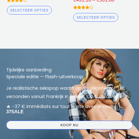
gewaarde
erd
SELECTEER OPTIES
gewaarde
4.00
erd
uit 5
SELECTEER OPTIES
4.00
uit 5
Tijdelijke aanbieding
Speciale editie — Flash-uitverkoop
Je realistische sekspop wacht op je : siliconen of TPE,
verzonden vanuit Frankrijk in pakket 100 % discreet.
🔥 −37 € immédiats sur tout le site avec le code
37SALE
KOOP NU