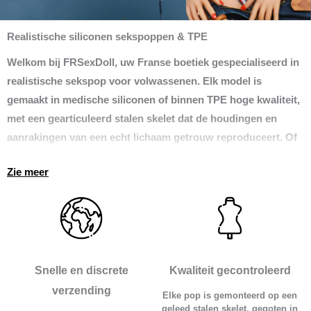
Realistische siliconen sekspoppen & TPE
Welkom bij
FRSexDoll
, uw Franse boetiek gespecialiseerd in
realistische sekspop
voor volwassenen. Elk model is
gemaakt in
medische siliconen
of binnen
TPE
hoge kwaliteit,
met een gearticuleerd stalen skelet dat de houdingen en
aanrakingen van een echt lichaam getrouw reproduceert. Of
je nu op zoek bent naar je eerste pop of een high-end model,
Zie meer
hier vindt u een ruime keuze geleverd
discreet overal in
Frankrijk
.
Vind de sekspop die bij jou past
Onze catalogus is zo ingedeeld dat u gemakkelijk kunt
kiezen. Ontdek onze
sekspoppen
per criterium :
Snelle en discrete
Kwaliteit gecontroleerd
verzending
Elke pop is gemonteerd op een
Op maat
: van compact formaat tot full-size modellen
geleed stalen skelet, gegoten in