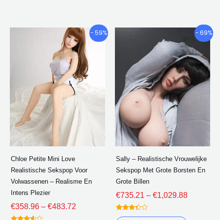
uit 5
uit 5
Prijsklasse:
Prijsklas
Dit
Dit
- 59%
- 69%
€358.96
€735.21
product
product
door
door
heeft
heeft
€483.72
€1,029.8
meerdere
meerder
varianten.
varianten
De
De
opties
opties
kunnen
kunnen
worden
worden
gekozen
gekozen
Chloe Petite Mini Love
Sally – Realistische Vrouwelijke
op
op
Realistische Sekspop Voor
Sekspop Met Grote Borsten En
de
de
Volwassenen – Realisme En
Grote Billen
productpagina
product
Intens Plezier
€
735.21
–
€
1,029.88
€
358.96
–
€
483.72
gewaar