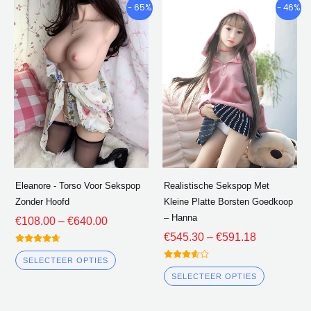
Prijsklasse:
Prijsklasse
Dit
Dit
- 65%
- 46%
€108.00
€545.30
product
product
door
door
heeft
heeft
€640.00
€591.18
meerdere
meerder
varianten.
varianten
De
De
opties
opties
kunnen
kunnen
worden
worden
gekozen
gekozen
Eleanore - Torso Voor Sekspop
Realistische Sekspop Met
op
op
Zonder Hoofd
Kleine Platte Borsten Goedkoop
de
de
– Hanna
€
108.00
–
€
640.00
productpagina
product
€
545.30
–
€
591.18
gewaardee
rd
SELECTEER OPTIES
gewaard
4.50
eerd
uit 5
SELECTEER OPTIES
3.50
uit 5