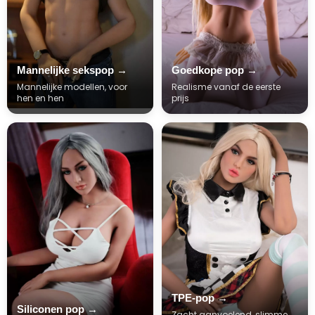
Mannelijke sekspop →
Goedkope pop →
Mannelijke modellen, voor
Realisme vanaf de eerste
hen en hen
prijs
TPE-pop →
Siliconen pop →
Zacht aanvoelend, slimme