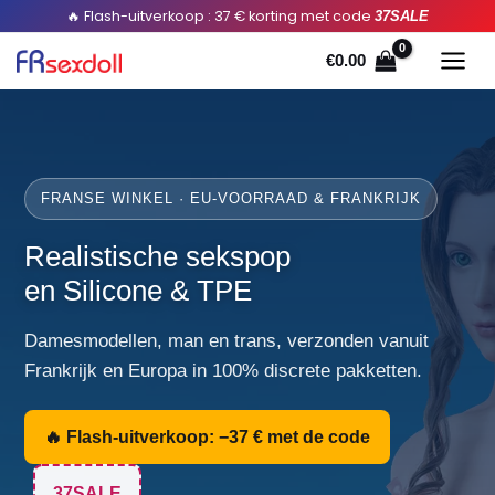
Doorgaan
🔥 Flash-uitverkoop : 37 € korting met code
37SALE
naar
€
0.00
artikel
FRANSE WINKEL · EU-VOORRAAD & FRANKRIJK
Realistische sekspop
en Silicone & TPE
Damesmodellen, man en trans, verzonden vanuit
Frankrijk en Europa in 100% discrete pakketten.
🔥 Flash-uitverkoop: −37 € met de code
37SALE