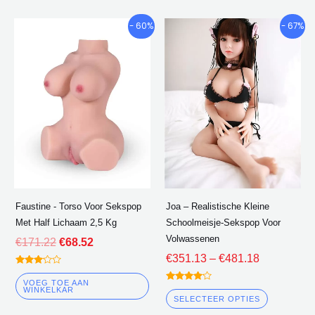
De
De
Prijsklasse
Dit
- 60%
- 67%
oorspronkelijke
huidige
€351.13
product
prijs
prijs
door
heeft
was:
is:
€481.18
meerder
€171.22.
€68.52.
varianten
De
opties
kunnen
worden
gekozen
Faustine - Torso Voor Sekspop
Joa – Realistische Kleine
op
Met Half Lichaam 2,5 Kg
Schoolmeisje-Sekspop Voor
de
Volwassenen
€
171.22
€
68.52
product
€
351.13
–
€
481.18
gewaar
deerd
VOEG TOE AAN
gewaarde
3.00
WINKELKAR
erd
uit 5
SELECTEER OPTIES
4.00
uit 5