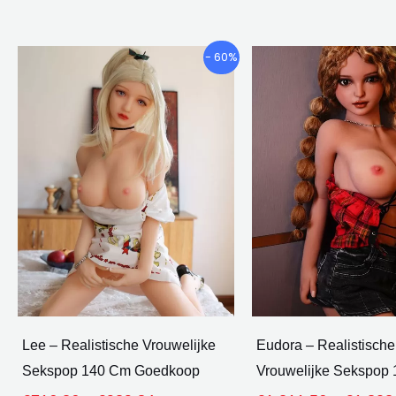
Prijsklasse:
Dit
- 60%
€716.36
product
door
heeft
€939.84
meerdere
varianten.
De
opties
kunnen
worden
gekozen
op
de
Lee – Realistische Vrouwelijke
Eudora – Realistisch
productpagina
Sekspop 140 Cm Goedkoop
Vrouwelijke Sekspop