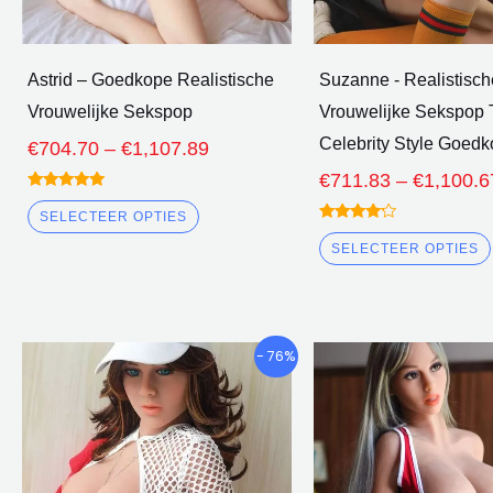
gekozen
op
de
Astrid – Goedkope Realistische
Suzanne - Realistisch
productpagina
Vrouwelijke Sekspop
Vrouwelijke Sekspop
Celebrity Style Goed
€
704.70
–
€
1,107.89
€
711.83
–
€
1,100.6
gewaardeerd
5.00
SELECTEER OPTIES
uit 5
gewaardeerd
4.00
SELECTEER OPTIES
uit 5
Prijsklasse:
P
Dit
- 76%
€706.87
product
door
d
heeft
€1,119.04
meerdere
varianten.