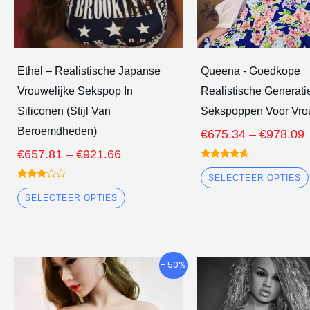
worden
gekozen
op
de
Ethel – Realistische Japanse
Queena - Goedkope
productpagina
Vrouwelijke Sekspop In
Realistische Generati
Siliconen (Stijl Van
Sekspoppen Voor Vr
Beroemdheden)
€
675.34
–
€
978.09
€
657.81
–
€
921.66
gewaardeerd
4.50
SELECTEER OPTIES
uit 5
gewaardeerd
3.00
SELECTEER OPTIES
uit 5
Prijsklasse:
Dit
- 50%
€832.92
product
door
heeft