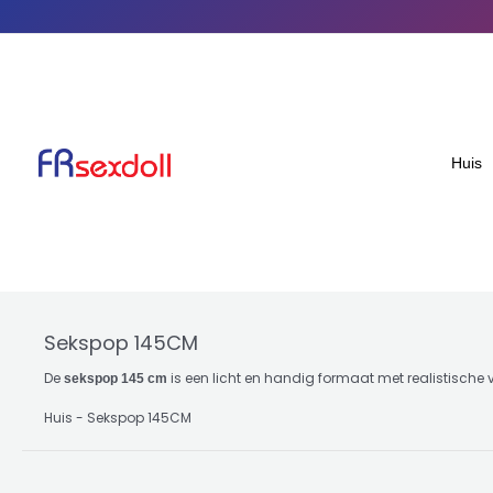
Gesorteerd
Doorgaan
op
populariteit
naar
artikel
Huis
Sekspop 145CM
De
is een licht en handig formaat met realistische v
sekspop 145 cm
Huis
-
Sekspop 145CM