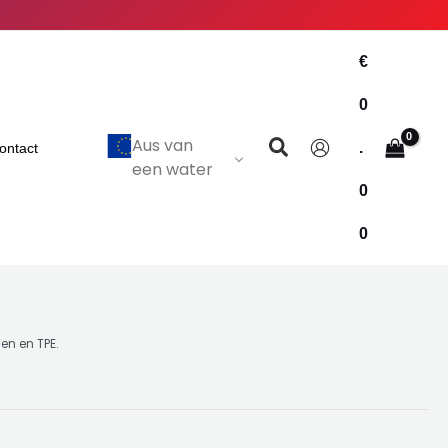
€
0
Zoeken
Aus van
.
ontact
een water
0
0
en en TPE.