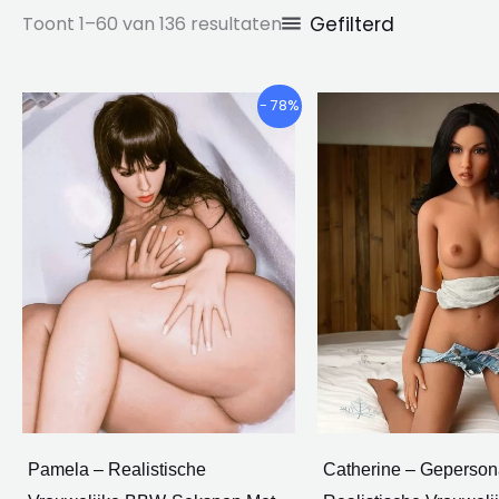
Gefilterd
Toont 1–60 van 136 resultaten
Prijsklasse:
P
Dit
- 78%
€795.87
€
product
door
d
heeft
€1,008.04
meerdere
varianten.
De
opties
kunnen
worden
gekozen
op
de
Pamela – Realistische
Catherine – Geperson
productpagina