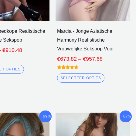
worden
worden
gekozen
gekozen
op
op
de
de
oedkope Realistische
Marcia - Jonge Aziatische
productpagina
productpagi
ke Sekspop
Harmony Realistische
Vrouwelijke Sekspop Voor
–
€
910.48
€
673.82
–
€
957.68
ER OPTIES
gewaardeerd
4.50
SELECTEER OPTIES
uit 5
Prijsklasse:
Prijsklasse:
Dit
Dit
- 69%
- 67%
€677.62
€667.75
product
product
door
door
heeft
heeft