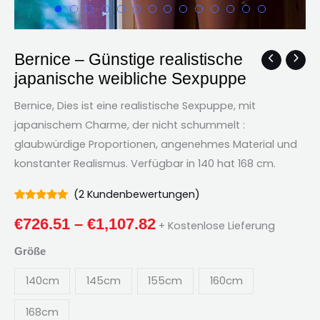
Bernice – Günstige realistische
Bernice
Preisklasse:
japanische weibliche Sexpuppe
–
€726.51
Günstige
Bernice, Dies ist eine realistische Sexpuppe, mit
realistische
durch
japanischem Charme, der nicht schummelt :
japanische
glaubwürdige Proportionen, angenehmes Material und
€1,107.82
weibliche
konstanter Realismus. Verfügbar in 140 hat 168 cm.
Sexpuppe
Menge
(
2
Kundenbewertungen)
Bewertet
2
5.00
von 5
€
726.51
–
€
1,107.82
+ Kostenlose Lieferung
bezogen auf
Kundenbewertungen
Größe
140cm
145cm
155cm
160cm
168cm