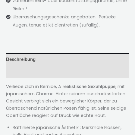
Zufriedenheits- oder Rückerstattungsgarantie, ohne
Risiko !
Überraschungsgeschenke angeboten : Perücke,
Augen,
tenue et kit d'entretien
(zufällig).
Beschreibung
Bewertungen (2)
Verliebe dich in Bernice, A
, mit
realistische Sexuhlpuppe
japanischem Charme. Hinter seinem ausdrucksstarken
Gesicht verbirgt sich ein beweglicher Körper, der zu
überraschend natürlichen Posen fähig ist. Seine seidige
Oberfläche reagiert auf Druck wie echte Haut.
Raffinierte japanische Ästhetik : Merkmale Flossen,
helle Haut und zartes Aussehen.