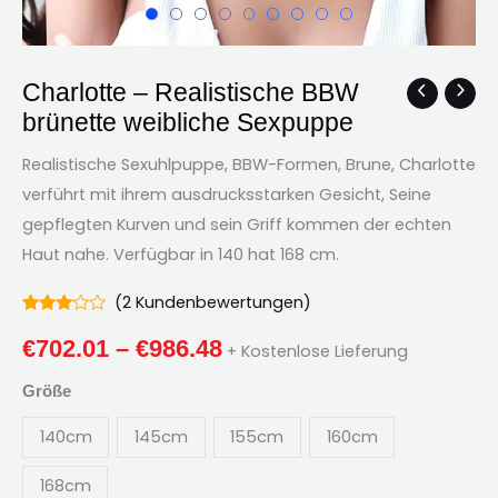
Charlotte – Realistische BBW
Charlotte
Preisklasse:
brünette weibliche Sexpuppe
–
€702.01
Realistische
Realistische Sexuhlpuppe, BBW-Formen, Brune, Charlotte
BBW
durch
verführt mit ihrem ausdrucksstarken Gesicht, Seine
brünette
gepflegten Kurven und sein Griff kommen der echten
€986.48
weibliche
Haut nahe. Verfügbar in 140 hat 168 cm.
Sexpuppe
Menge
(
2
Kundenbewertungen)
Bewertet
2
3.00
€
702.01
–
€
986.48
+ Kostenlose Lieferung
von 5
bezogen
auf
Größe
Kundenbewertungen
140cm
145cm
155cm
160cm
168cm