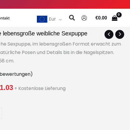
Suchen
€
0.00
Eur
ntakt
e lebensgroße weibliche Sexpuppe
Preisklasse:
tische Sexpuppe, im lebensgroßen Format erwacht zum
€939.84
atürliche Posen und Details bis in die Nagelspitzen.
158 cm.
durch
€1,211.03
bewertungen)
1.03
+ Kostenlose Lieferung