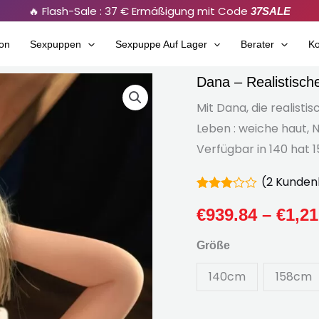
🔥 Flash-Sale : 37 € Ermäßigung mit Code
37SALE
on
Sexpuppen
Sexpuppe Auf Lager
Berater
Ko
Dana – Realistisch
Dana
–
Mit Dana, die realis
Realistische
Leben : weiche haut, N
lebensgroße
Verfügbar in 140 hat 
weibliche
(
2
Kunden
Sexpuppe
Bewertet
2
Menge
3.00
€
939.84
–
€
1,21
von 5
bezogen
Größe
auf
Kundenbewertungen
140cm
158cm