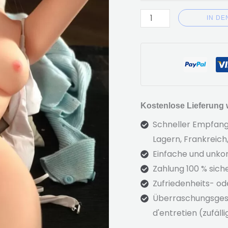
IN D
Kostenlose Lieferung w
Schneller Empfang 
Lagern, Frankreich
Einfache und unkom
Zahlung 100 % siche
Zufriedenheits- od
Überraschungsges
d'entretien
(zufälli