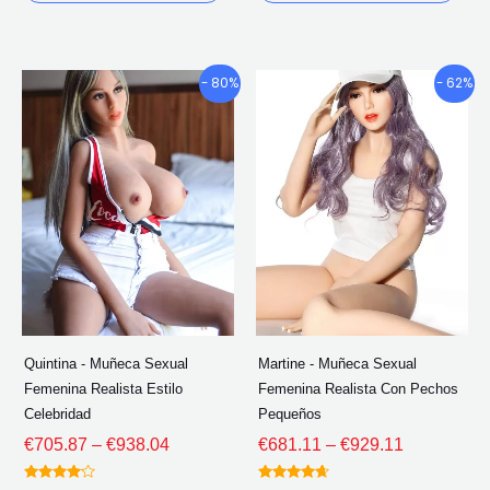
producto
pro
Gama
Gama
Este
Este
- 80%
- 62%
de
de
producto
pro
precios:
precios:
tiene
tien
€705.87
€681.11
múltiples
múlt
a
a
través
través
variantes.
vari
de
de
Las
Las
€938.04
€929.11
opciones
opc
se
se
pueden
pue
elegir
eleg
Quintina - Muñeca Sexual
Martine - Muñeca Sexual
en
en
Femenina Realista Estilo
Femenina Realista Con Pechos
la
la
Celebridad
Pequeños
página
pág
€
705.87
–
€
938.04
€
681.11
–
€
929.11
del
del