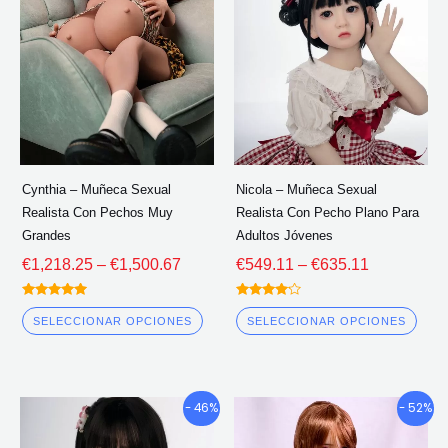
múltiples
múlt
a
a
través
través
variantes.
vari
de
de
Las
Las
€1,500.67
€635.11
opciones
opc
se
se
pueden
pue
elegir
eleg
Cynthia – Muñeca Sexual
Nicola – Muñeca Sexual
en
en
Realista Con Pechos Muy
Realista Con Pecho Plano Para
la
la
Grandes
Adultos Jóvenes
página
pág
€
1,218.25
–
€
1,500.67
€
549.11
–
€
635.11
del
del
Calificado
Calificado
producto
pro
5.00
4.00
SELECCIONAR OPCIONES
SELECCIONAR OPCIONES
fuera de 5
fuera de 5
Gama
Gama
Este
Este
- 46%
- 52%
de
de
producto
pro
precios:
precios: