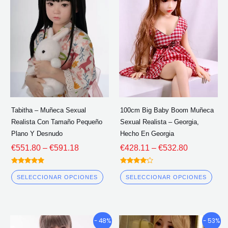
tiene
tien
€551.80
€428.11
múltiples
múlt
a
a
través
través
variantes.
vari
de
de
Las
Las
€591.18
€532.80
opciones
opc
se
se
pueden
pue
elegir
eleg
Tabitha – Muñeca Sexual
100cm Big Baby Boom Muñeca
en
en
Realista Con Tamaño Pequeño
Sexual Realista – Georgia,
la
la
Plano Y Desnudo
Hecho En Georgia
página
pág
€
551.80
–
€
591.18
€
428.11
–
€
532.80
del
del
Calificado
Calificado
producto
pro
5.00
4.00
SELECCIONAR OPCIONES
SELECCIONAR OPCIONES
fuera de 5
fuera de 5
Gama
Gama
Este
Este
- 48%
- 53%