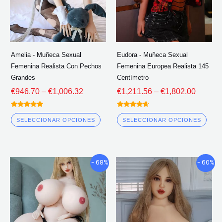
opciones
opc
se
se
pueden
pue
elegir
eleg
Amelia - Muñeca Sexual
Eudora - Muñeca Sexual
en
en
Femenina Realista Con Pechos
Femenina Europea Realista 145
la
la
Grandes
Centímetro
página
pág
€
946.70
–
€
1,006.32
€
1,211.56
–
€
1,802.00
del
del
Calificado
Calificado
producto
pro
5.00
4.50
SELECCIONAR OPCIONES
SELECCIONAR OPCIONES
fuera de 5
fuera de 5
Gama
Gama
Este
Este
- 68%
- 60%
de
de
producto
pro
precios:
precios
tiene
tien
€652.15
€1,025
múltiples
múlt
a
a
través
través
variantes.
vari