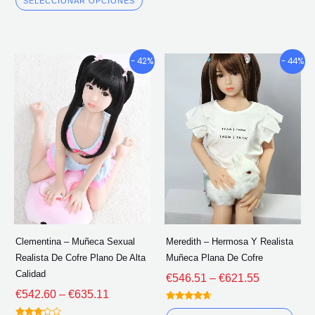
SELECCIONAR OPCIONES
fuera de 5
Gama
Gama
Este
Este
- 42%
- 44%
de
de
producto
pro
precios:
precios:
tiene
tien
€542.60
€546.51
múltiples
múlt
a
a
través
través
variantes.
vari
de
de
Las
Las
€635.11
€621.55
opciones
opc
se
se
pueden
pue
elegir
eleg
Clementina – Muñeca Sexual
Meredith – Hermosa Y Realista
en
en
Realista De Cofre Plano De Alta
Muñeca Plana De Cofre
la
la
Calidad
€
546.51
–
€
621.55
página
pág
€
542.60
–
€
635.11
del
del
Calificado