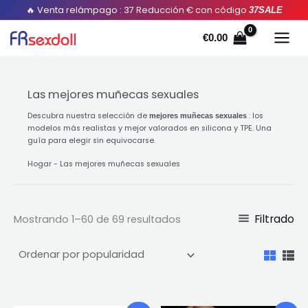
Ordenado
saltar
🔥 Venta relámpago : 37 Reducción € con código
37SALE
por
popularidad
al
€
0.00
contenido
Las mejores muñecas sexuales
Descubra nuestra selección de
: los
mejores muñecas sexuales
modelos más realistas y mejor valorados en silicona y TPE. Una
guía para elegir sin equivocarse.
Hogar
-
Las mejores muñecas sexuales
Filtrado
Mostrando 1–60 de 69 resultados