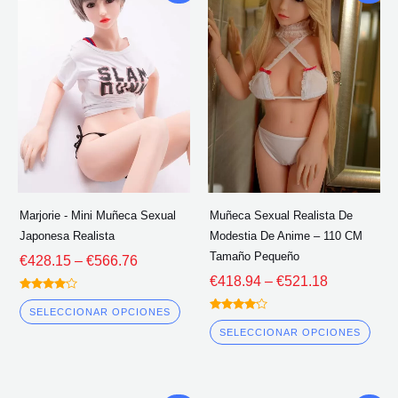
de
de
producto
pro
precios:
precios:
tiene
tien
€428.15
€418.94
múltiples
múlt
a
a
través
través
variantes.
vari
de
de
Las
Las
€566.76
€521.18
opciones
opc
se
se
pueden
pue
elegir
eleg
Marjorie - Mini Muñeca Sexual
Muñeca Sexual Realista De
en
en
Japonesa Realista
Modestia De Anime – 110 CM
la
la
Tamaño Pequeño
€
428.15
–
€
566.76
página
pág
€
418.94
–
€
521.18
del
del
Calificado
4.00
SELECCIONAR OPCIONES
Calificado
fuera de 5
producto
pro
4.00
SELECCIONAR OPCIONES
fuera de 5