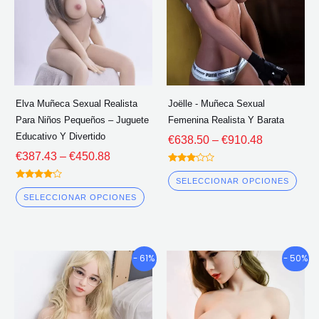
de
de
Las
Las
€450.88
€910.48
opciones
opc
se
se
pueden
pue
elegir
eleg
Elva Muñeca Sexual Realista
Joëlle - Muñeca Sexual
en
en
Para Niños Pequeños – Juguete
Femenina Realista Y Barata
la
la
Educativo Y Divertido
€
638.50
–
€
910.48
página
pág
€
387.43
–
€
450.88
del
del
Calificado
3.00
SELECCIONAR OPCIONES
Calificado
fuera
producto
pro
4.00
de 5
SELECCIONAR OPCIONES
fuera de 5
Gama
Gama
Este
Este
- 61%
- 50%
de
de
producto
pro
precios:
precios:
tiene
tien
€673.82
€832.92
múltiples
múlt
a
a