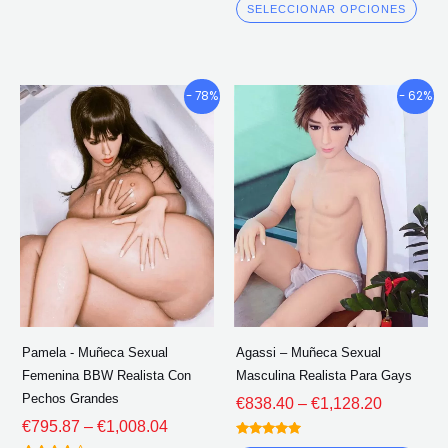
producto
pro
4.00
SELECCIONAR OPCIONES
fuera de 5
Gama
Gama
Este
Este
- 78%
- 62%
de
de
producto
pro
precios:
precios:
tiene
tien
€795.87
€838.40
múltiples
múlt
a
a
través
través
variantes.
vari
de
de
Las
Las
€1,008.04
€1,128.2
opciones
opc
se
se
pueden
pue
elegir
eleg
Pamela - Muñeca Sexual
Agassi – Muñeca Sexual
en
en
Femenina BBW Realista Con
Masculina Realista Para Gays
la
la
Pechos Grandes
€
838.40
–
€
1,128.20
página
pág
€
795.87
–
€
1,008.04
del
del
Calificado