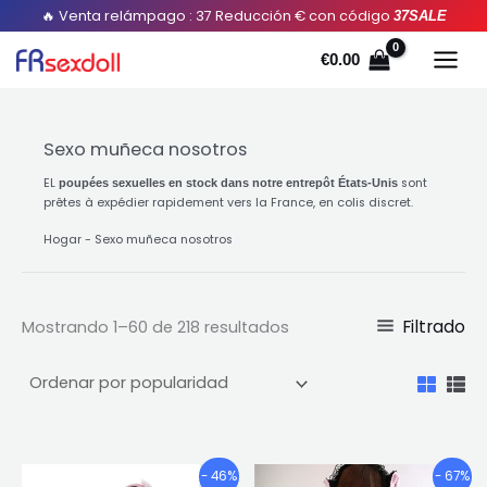
Ordenado
Saltar
🔥 Venta relámpago : 37 Reducción € con código
37SALE
por
popularidad
al
€
0.00
contenido
Sexo muñeca nosotros
EL
sont
poupées sexuelles en stock dans notre entrepôt États-Unis
prêtes à expédier rapidement vers la France
,
en colis discret
.
Hogar
-
Sexo muñeca nosotros
Filtrado
Mostrando 1–60 de 218 resultados
Gama
Gama
Este
Este
- 46%
- 67%