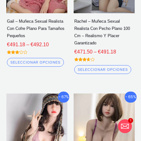
se
se
pueden
pue
elegir
eleg
Gail – Muñeca Sexual Realista
Rachel – Muñeca Sexual
en
en
Con Cofre Plano Para Tamaños
Realista Con Pecho Plano 100
la
la
Pequeños
Cm – Realismo Y Placer
página
pág
Garantizado
€
491.18
–
€
492.10
del
del
€
471.50
–
€
491.18
Calificado
producto
pro
3.00
SELECCIONAR OPCIONES
Calificado
fuera
3.50
de 5
SELECCIONAR OPCIONES
fuera de
5
Gama
Gama
Este
Este
- 67%
- 65%
de
de
producto
pro
precios:
precios:
tiene
tien
€701.30
€707.46
1
múltiples
múlt
a
a
través
través
variantes.
vari
de
de
Las
Las