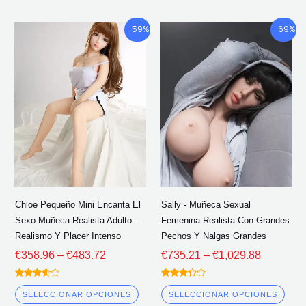
Gama
Gama
Este
Este
- 59%
- 69%
de
de
producto
pro
precios:
precios:
tiene
tien
€358.96
€735.21
múltiples
múlt
a
a
través
través
variantes.
vari
de
de
Las
Las
€483.72
€1,029.8
opciones
opc
se
se
pueden
pue
elegir
eleg
Chloe Pequeño Mini Encanta El
Sally - Muñeca Sexual
en
en
Sexo Muñeca Realista Adulto –
Femenina Realista Con Grandes
la
la
Realismo Y Placer Intenso
Pechos Y Nalgas Grandes
página
pág
€
358.96
–
€
483.72
€
735.21
–
€
1,029.88
del
del
Calificado
Calificado
producto
pro
3.50
3.25
SELECCIONAR OPCIONES
SELECCIONAR OPCIONES
fuera de
fuera de