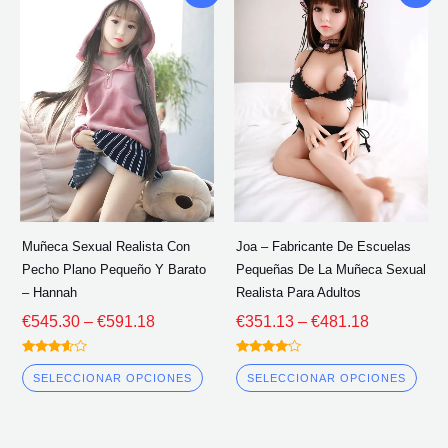
de
de
producto
pro
precios:
precios:
tiene
tien
€545.30
€351.13
múltiples
múlt
a
a
través
través
variantes.
vari
de
de
Las
Las
€591.18
€481.18
opciones
opc
se
se
pueden
pue
elegir
eleg
Muñeca Sexual Realista Con
Joa – Fabricante De Escuelas
en
en
Pecho Plano Pequeño Y Barato
Pequeñas De La Muñeca Sexual
la
la
– Hannah
Realista Para Adultos
página
pág
€
545.30
–
€
591.18
€
351.13
–
€
481.18
del
del
Calificado
Calificado
producto
pro
3.50
4.00
SELECCIONAR OPCIONES
SELECCIONAR OPCIONES
fuera de
fuera de 5
5