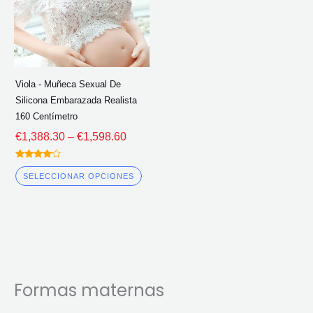
Las
€1,598.60
opciones
se
pueden
elegir
Viola - Muñeca Sexual De
en
Silicona Embarazada Realista
la
160 Centímetro
página
€
1,388.30
–
€
1,598.60
del
Calificado
producto
4.00
SELECCIONAR OPCIONES
fuera de 5
Formas maternas