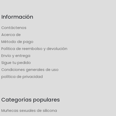
representan adultos.
Información
¿Se conserva el realismo? ?
Oui, el estomago, el pecho y el resto del cuerpo
Contáctenos
mantienen un tacto realista en silicona o TPE.
Acerca de
Método de pago
¿Hay otras formas generosas? ?
Política de reembolso y devolución
Envío y entrega
Oui : modelos con curvas, MILF y grandes tetas para
Sigue tu pedido
cuerpos completos.
Condiciones generales de uso
política de privacidad
Categorías populares
Muñecas sexuales de silicona