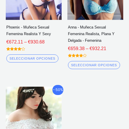
opciones
opc
se
se
pueden
pue
elegir
eleg
Phoenix - Muñeca Sexual
Anna - Muñeca Sexual
en
en
Femenina Realista Y Sexy
Femenina Realista, Plana Y
la
la
Delgada - Femenina
€
672.11
–
€
930.68
página
pág
€
659.38
–
€
932.21
del
del
Calificado
4.00
SELECCIONAR OPCIONES
Calificado
fuera de 5
producto
pro
4.00
SELECCIONAR OPCIONES
fuera de 5
Gama
Este
- 50%
de
producto
precios:
tiene
€1,388.30
múltiples
a
través
variantes.
de