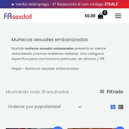
Ordenado
Saltar
🔥 Venta relámpago : 37 Reducción € con código
37SALE
por
popularidad
al
€
0.00
contenido
Muñecas sexuales embarazadas
Nostido
presenta un vientre
muñecas sexuales embarazadas
redondeado y formas maternas realistas. Una categoría
específica para una fantasía particular., en silicona y TPE.
Hogar
-
Muñecas sexuales embarazadas
Filtrado
Mostrando todo 31 resultados