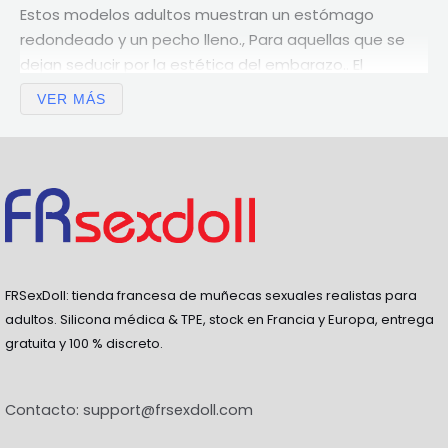
Estos modelos adultos muestran un estómago
redondeado y un pecho lleno., Para aquellas que se
dejan seducir por la estética del embarazo.. El
realismo del tacto se conserva en todo el cuerpo..
VER MÁS
Otros tipos de cuerpo generosos
Aprecias las formas completas ? Descubre también
nuestros modelos
curvas
en
MILF
, o de
tetas grandes
.
Preguntas frecuentes
FRSexDoll: tienda francesa de muñecas sexuales realistas para
adultos. Silicona médica & TPE, stock en Francia y Europa, entrega
¿Qué es una muñeca sexual
gratuita y 100 % discreto.
embarazada? ?
Contacto:
support@frsexdoll.com
Una muñeca adulta con barriga redondeada y formas
maternales., para una fantasía específica. Todos