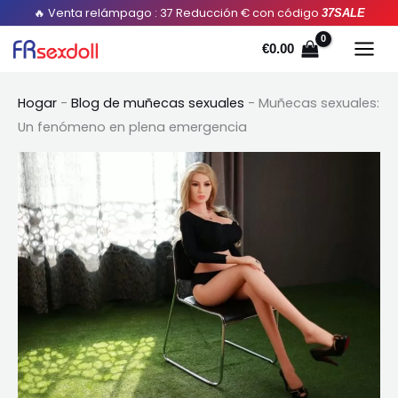
saltar
B
🔥 Venta relámpago : 37 Reducción € con código
37SALE
al
u
€
0.00
contenido
s
c
Hogar
-
Blog de muñecas sexuales
-
Muñecas sexuales:
a
Un fenómeno en plena emergencia
r
: